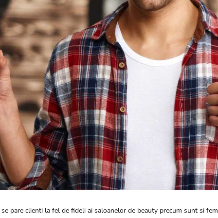
 se pare clienti la fel de fideli ai saloanelor de beauty precum sunt si fem