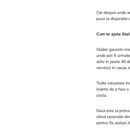
Cat despre unde a
puse la dispozitie 
Cum te ajuta Stai
Stailer gaseste mai
unde pot fi urmate 
activ in peste 40 de
serviciul in cauza, 
Toate saloanele ins
inainte de a face o 
costa.
Daca este la prima 
citind recenziile d
pentru fix acelasi t