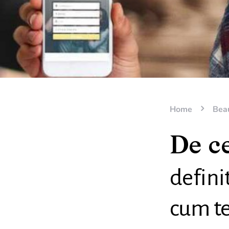
Home
Bea
De ce
defini
cum te