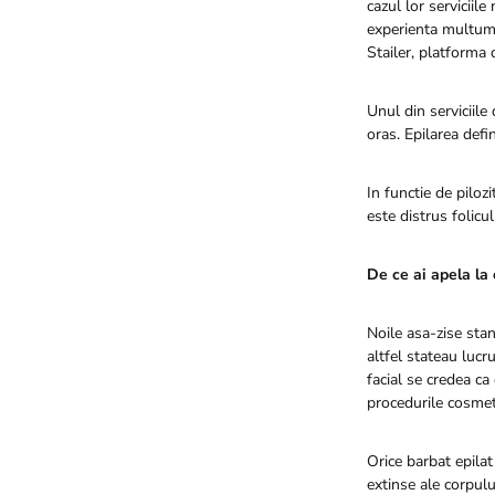
cazul lor serviciile
experienta multumit
Stailer, platforma 
Unul din serviciile
oras. Epilarea defi
In functie de pilo
este distrus folicul
De ce ai apela la 
Noile asa-zise stan
altfel stateau lucr
facial se credea ca
procedurile cosmeti
Orice barbat epilat
extinse ale corpului