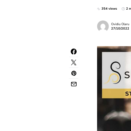
354 views
2 m
Ovidiu Olaru
27/10/2022