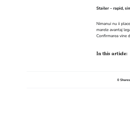
Stailer – rapid, si
Nimanui nu ii plac
marele avantaj lega
Confirmarea vine de
In this article:
0 Shares