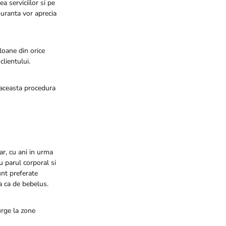
ea serviciilor si pe
iguranta vor aprecia
loane din orice
clientului.
 aceasta procedura
ar, cu ani in urma
u parul corporal si
unt preferate
na ca de bebelus.
urge la zone