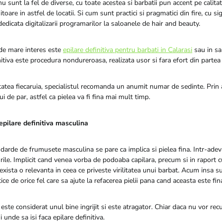
 nu sunt la fel de diverse, cu toate acestea si barbatii pun accent pe calitat
oare in astfel de locatii. Si cum sunt practici si pragmatici din fire, cu s
dedicata digitalizarii programarilor la saloanele de hair and beauty.
 de mare interes este
epilare definitiva pentru barbati in Calarasi
sau in sa
nitiva este procedura nondureroasa, realizata usor si fara efort din partea 
zitatea fiecaruia, specialistul recomanda un anumit numar de sedinte. Prin
ui de par, astfel ca pielea va fi fina mai mult timp.
epilare definitiva masculina
darde de frumusete masculina se pare ca implica si pielea fina. Intr-adev
urile. Implicit cand venea vorba de podoaba capilara, precum si in raport c
 exista o relevanta in ceea ce priveste virilitatea unui barbat. Acum insa s
ce de orice fel care sa ajute la refacerea pielii pana cand aceasta este fi
 este considerat unul bine ingrijit si este atragator. Chiar daca nu vor rec
 unde sa isi faca epilare definitiva.