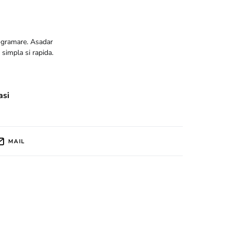
rogramare. Asadar
 simpla si rapida.
asi
MAIL