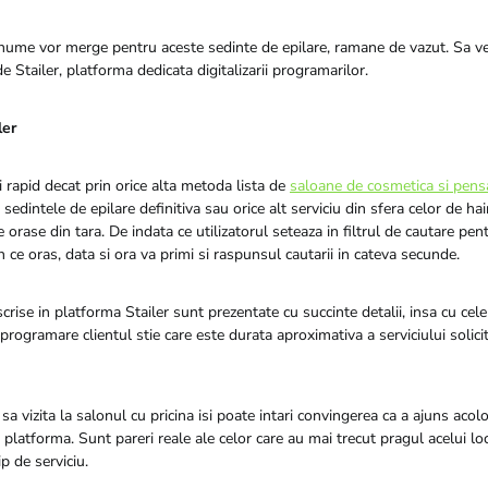
nume vor merge pentru aceste sedinte de epilare, ramane de vazut. Sa v
de Stailer, platforma dedicata digitalizarii programarilor.
ler
 rapid decat prin orice alta metoda lista de
saloane de cosmetica si pensa
sedintele de epilare definitiva sau orice alt serviciu din sfera celor de ha
 orase din tara. De indata ce utilizatorul seteaza in filtrul de cautare pent
in ce oras, data si ora va primi si raspunsul cautarii in cateva secunde.
crise in platforma Stailer sunt prezentate cu succinte detalii, insa cu cele
programare clientul stie care este durata aproximativa a serviciului solicitat
sa vizita la salonul cu pricina isi poate intari convingerea ca a ajuns acol
in platforma. Sunt pareri reale ale celor care au mai trecut pragul acelui lo
ip de serviciu.