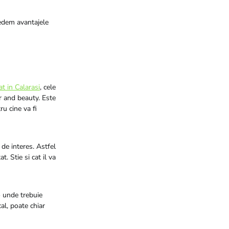
edem avantajele
t in Calarasi
, cele
ir and beauty. Este
ru cine va fi
 de interes. Astfel
. Stie si cat il va
o unde trebuie
cal, poate chiar