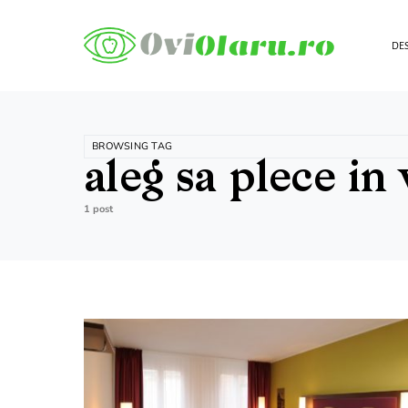
DES
BROWSING TAG
aleg sa plece in
1 post