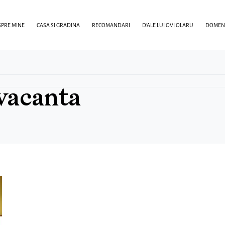
PRE MINE
CASA SI GRADINA
RECOMANDARI
D’ALE LUI OVI OLARU
DOMENI
 vacanta