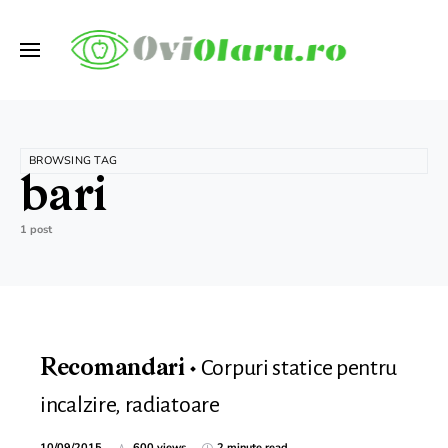
BROWSING TAG
bari
1 post
Corpuri statice pentru
Recomandari
incalzire, radiatoare
10/09/2015
600 views
2 minute read