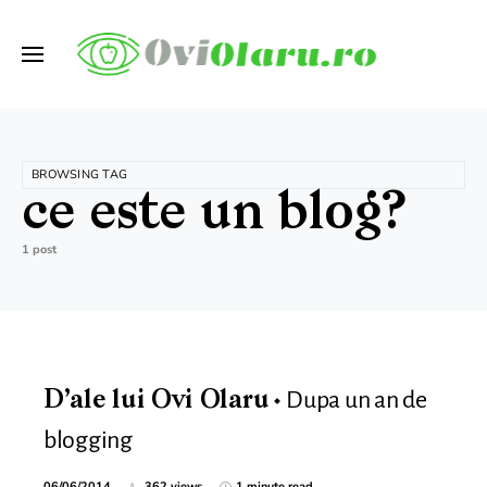
BROWSING TAG
ce este un blog?
1 post
Dupa un an de
D’ale lui Ovi Olaru
blogging
06/06/2014
362 views
1 minute read