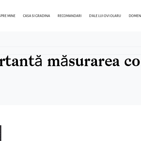
PRE MINE
CASA SI GRADINA
RECOMANDARI
D’ALE LUI OVI OLARU
DOMENI
rtantă măsurarea co