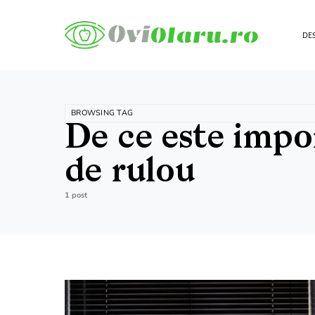
DES
BROWSING TAG
De ce este impo
de rulou
1 post