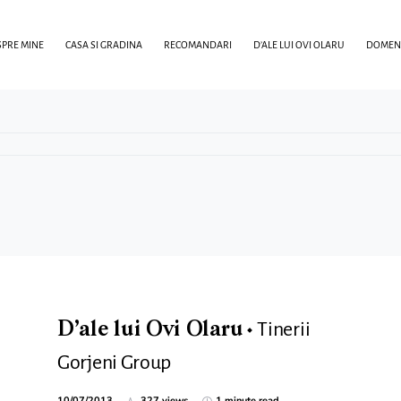
PRE MINE
CASA SI GRADINA
RECOMANDARI
D’ALE LUI OVI OLARU
DOMENI
Tinerii
D’ale lui Ovi Olaru
Gorjeni Group
10/07/2013
327 views
1 minute read