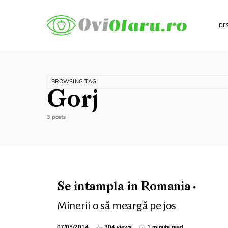
DES
BROWSING TAG
Gorj
3 posts
Se intampla in Romania
Minerii o să meargă pe jos
07/05/2014
304 views
1 minute read