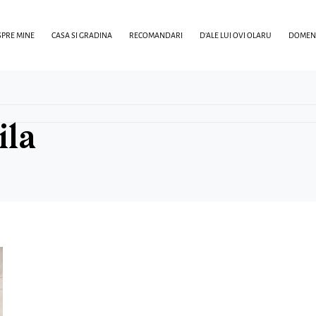
PRE MINE
CASA SI GRADINA
RECOMANDARI
D’ALE LUI OVI OLARU
DOMENI
la