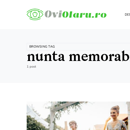
DES
BROWSING TAG
nunta memorabi
1 post