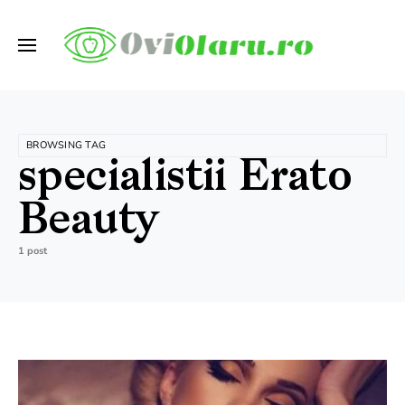
BROWSING TAG
specialistii Erato
Beauty
1 post