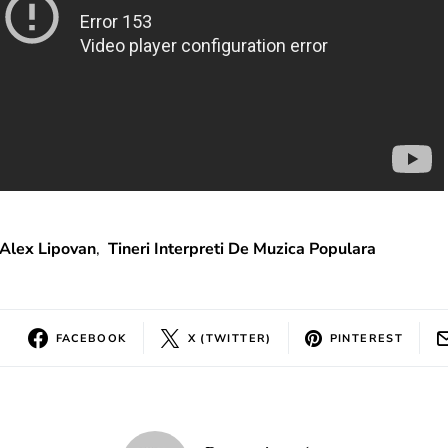
Alex Lipovan
,
Tineri Interpreti De Muzica Populara
FACEBOOK
X (TWITTER)
PINTEREST