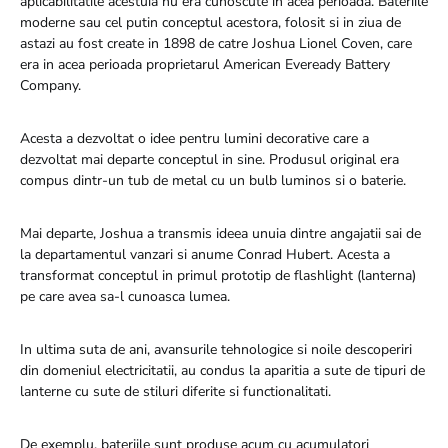
aplicabilitatile acestuia nu era cunoscute in acea perioada. Bateriile
moderne sau cel putin conceptul acestora, folosit si in ziua de
astazi au fost create in 1898 de catre Joshua Lionel Coven, care
era in acea perioada proprietarul American Eveready Battery
Company.
Acesta a dezvoltat o idee pentru lumini decorative care a
dezvoltat mai departe conceptul in sine. Produsul original era
compus dintr-un tub de metal cu un bulb luminos si o baterie.
Mai departe, Joshua a transmis ideea unuia dintre angajatii sai de
la departamentul vanzari si anume Conrad Hubert. Acesta a
transformat conceptul in primul prototip de flashlight (lanterna)
pe care avea sa-l cunoasca lumea.
In ultima suta de ani, avansurile tehnologice si noile descoperiri
din domeniul electricitatii, au condus la aparitia a sute de tipuri de
lanterne cu sute de stiluri diferite si functionalitati.
De exemplu, bateriile sunt produse acum cu acumulatori