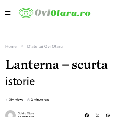
Home
D’ale lui Ovi Olaru
Lanterna – scurta
istorie
394 views
2 minute read
Ovidiu Olaru