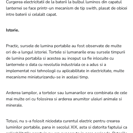
Curgerea electricitatii de la baterii la bulbul luminos din capatul
lanternei se face printr-un mecanism de tip swith, plasat de obicei
intre baterii si celalalt capat.
Istorie.
Practic, sursele de lumina portabile au fost observate de multe
ori de-a lungul istoriei. Tortele si lumanarile erau sursele timpurii
de lumina portabila si acestea au inceput sa fie inlocuite cu
lanternele o data cu revolutia industriala ce a adus si a
implementat noi tehnologii cu aplicabilitate in electricitate, multe
mecanisme miniaturizandu-se in acelasi timp.
Arderea lampilor, a tortelor sau lumanarilor era combinata de cele
mai multe ori cu folosirea si arderea anumitor uleiuri animale si
minerale.
Totusi, nu s-a folosit niciodata curentul electric pentru crearea
luminilor portabile, pana in secolul XIX, asta si datorita faptului ca