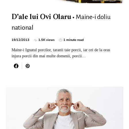
Maine-i doliu
D’ale lui Ovi Olaru
national
19/12/2013
1.5K views
1 minute read
Maine-i Ignatul porcilor, taranii taie porcii, iar cei de la oras
injura porcii din mai multe domenii, porcii…