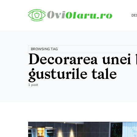
DES
BROWSING TAG
Decorarea unei 
gusturile tale
1 post