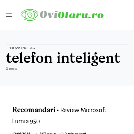
BROWSING TAG
telefon inteligent
2 posts
Review Microsoft
Recomandari
Lumia 950
13/06/2016
367 views
2 minute read