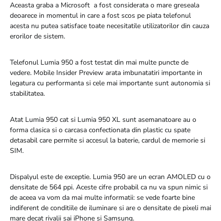
Aceasta graba a Microsoft a fost considerata o mare greseala
deoarece in momentul in care a fost scos pe piata telefonul
acesta nu putea satisface toate necesitatile utilizatorilor din cauza
erorilor de sistem.
Telefonul Lumia 950 a fost testat din mai multe puncte de
vedere. Mobile Insider Preview arata imbunatatiri importante in
legatura cu performanta si cele mai importante sunt autonomia si
stabilitatea.
Atat Lumia 950 cat si Lumia 950 XL sunt asemanatoare au o
forma clasica si o carcasa confectionata din plastic cu spate
detasabil care permite si accesul la baterie, cardul de memorie si
SIM.
Dispalyul este de exceptie. Lumia 950 are un ecran AMOLED cu o
densitate de 564 ppi. Aceste cifre probabil ca nu va spun nimic si
de aceea va vom da mai multe informatii: se vede foarte bine
indiferent de conditiile de iluminare si are o densitate de pixeli mai
mare decat rivalii sai iPhone si Samsung.