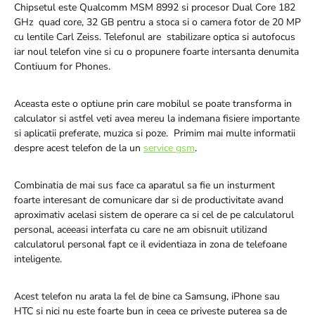
Chipsetul este Qualcomm MSM 8992 si procesor Dual Core 182
GHz quad core, 32 GB pentru a stoca si o camera fotor de 20 MP
cu lentile Carl Zeiss. Telefonul are stabilizare optica si autofocus
iar noul telefon vine si cu o propunere foarte intersanta denumita
Contiuum for Phones.
Aceasta este o optiune prin care mobilul se poate transforma in
calculator si astfel veti avea mereu la indemana fisiere importante
si aplicatii preferate, muzica si poze. Primim mai multe informatii
despre acest telefon de la un
service gsm
.
Combinatia de mai sus face ca aparatul sa fie un insturment
foarte interesant de comunicare dar si de productivitate avand
aproximativ acelasi sistem de operare ca si cel de pe calculatorul
personal, aceeasi interfata cu care ne am obisnuit utilizand
calculatorul personal fapt ce il evidentiaza in zona de telefoane
inteligente.
Acest telefon nu arata la fel de bine ca Samsung, iPhone sau
HTC si nici nu este foarte bun in ceea ce priveste puterea sa de