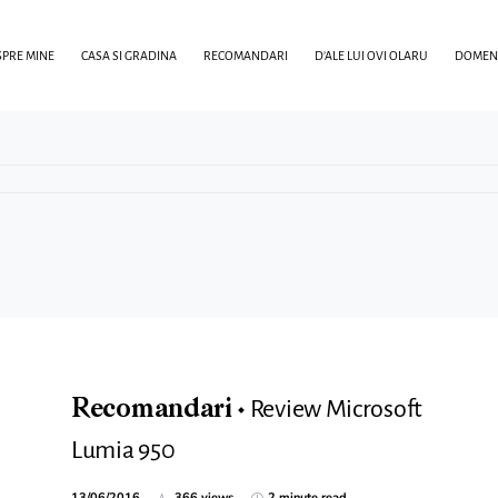
PRE MINE
CASA SI GRADINA
RECOMANDARI
D’ALE LUI OVI OLARU
DOMENI
Review Microsoft
Recomandari
Lumia 950
13/06/2016
366 views
2 minute read