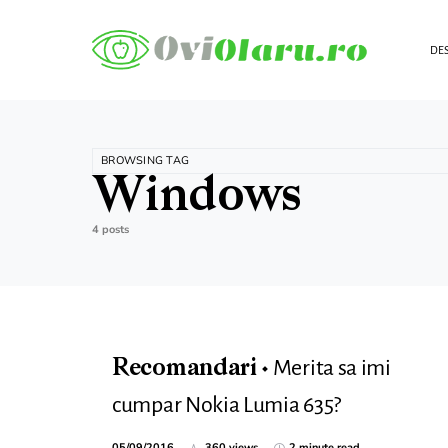
DES
BROWSING TAG
Windows
4 posts
Merita sa imi
Recomandari
cumpar Nokia Lumia 635?
05/09/2016
360 views
2 minute read