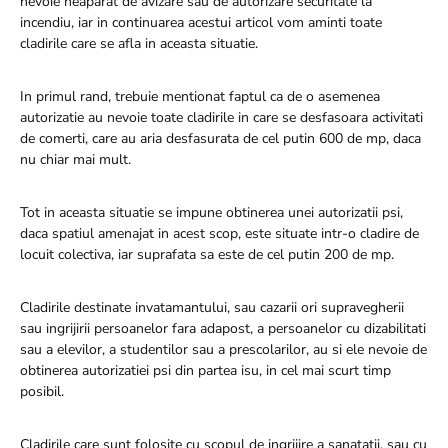
nevoie neaparat de avizare sau de autorizare securitate la
incendiu, iar in continuarea acestui articol vom aminti toate
cladirile care se afla in aceasta situatie.
In primul rand, trebuie mentionat faptul ca de o asemenea
autorizatie au nevoie toate cladirile in care se desfasoara activitati
de comerti, care au aria desfasurata de cel putin 600 de mp, daca
nu chiar mai mult.
Tot in aceasta situatie se impune obtinerea unei autorizatii psi,
daca spatiul amenajat in acest scop, este situate intr-o cladire de
locuit colectiva, iar suprafata sa este de cel putin 200 de mp.
Cladirile destinate invatamantului, sau cazarii ori supravegherii
sau ingrijirii persoanelor fara adapost, a persoanelor cu dizabilitati
sau a elevilor, a studentilor sau a prescolarilor, au si ele nevoie de
obtinerea autorizatiei psi din partea isu, in cel mai scurt timp
posibil.
Cladirile care sunt folosite cu scopul de ingrijire a sanatatii, sau cu