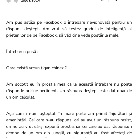
29/01/2014
Am pus astăzi pe Facebook o întrebare nevionovată pentru un
răspuns deştept. Am vrut să testez gradul de inteligenţă al
prietenilor de pe Facebook, să văd cine vede postările mele.
Întrebarea pusă :
Oare există vreun ţigan chinez ?
Am socotit eu în prostia mea că la această întrebare nu poate
răspunde oricine pertinent. Un răspuns deştept este dat doar de
un om calculat.
Aşa cum m-am aşteptat, în mare parte am primit înjurături şi
ameninţări. Cei care n-au răspuns, ori au avut un răspuns rasist,
ori nu au vrut să-şi expună prostia, iar cei care au dat răspunsuri
demne de un om din junglă, cu siguranţă au fost afectaţi de