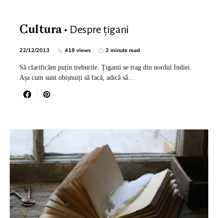
Despre țigani
Cultura
22/12/2013
418 views
2 minute read
Să clarificăm puțin treburile. Țiganii se trag din nordul Indiei.
Așa cum sunt obișnuiți să facă, adică să…