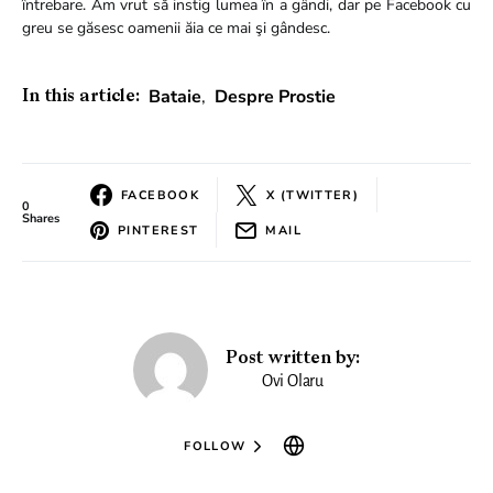
întrebare. Am vrut să instig lumea în a gândi, dar pe Facebook cu
greu se găsesc oamenii ăia ce mai şi gândesc.
Bataie
,
Despre Prostie
In this article:
FACEBOOK
X (TWITTER)
0
Shares
PINTEREST
MAIL
Post written by:
Ovi Olaru
FOLLOW