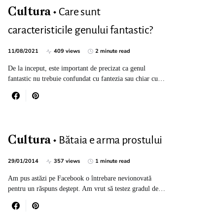
Care sunt
Cultura
caracteristicile genului fantastic?
11/08/2021
409 views
2 minute read
De la inceput, este important de precizat ca genul
fantastic nu trebuie confundat cu fantezia sau chiar cu…
Bătaia e arma prostului
Cultura
29/01/2014
357 views
1 minute read
Am pus astăzi pe Facebook o întrebare nevionovată
pentru un răspuns deştept. Am vrut să testez gradul de…