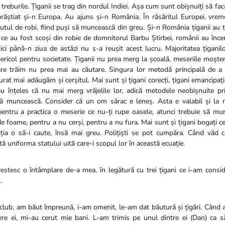
 treburile. Țiganii se trag din nordul Indiei. Așa cum sunt obișnuiți să fac
răștiat și-n Europa. Au ajuns și-n România. În răsăritul Europei, vre
tutul de robi, fiind puși să muncească din greu. Și-n România țiganii au t
ce au fost scoși din robie de domnitorul Barbu Știrbei, românii au încer
Nici până-n ziua de astăzi nu s-a reușit acest lucru. Majoritatea țiganil
pericol pentru societate. Țiganii nu prea merg la școală, meseriile moșten
care trăim nu prea mai au căutare. Singura lor metodă principală de a
urat mai adăugăm și cerșitul. Mai sunt și țigani corecți, țigani emancipați,
au înțeles că nu mai merg vrăjelile lor, adică metodele neobișnuite pr
să muncească. Consider că un om sărac e leneș. Asta e valabil și la 
pentru a practica o meserie ce nu-ți rupe oasele, atunci trebuie să m
e foame, pentru a nu cerși, pentru a nu fura. Mai sunt și țigani bogați ce
liția o să-i caute, însă mai greu. Polițiști se pot cumpăra. Când văd 
rtă uniforma statului uită care-i scopul lor în această ecuație.
tesc o întâmplare de-a mea, în legătură cu trei țigani ce i-am consid
…
club, am băut împreună, i-am omenit, le-am dat băutură și țigări. Când au
ere ei, mi-au cerut mie bani. L-am trimis pe unul dintre ei (Dan) ca 