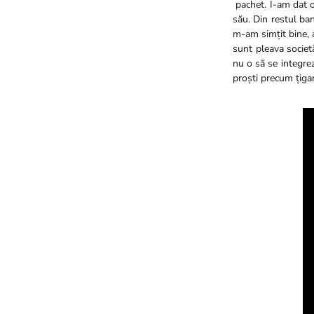
pachet. I-am dat o 
său. Din restul ba
m-am simțit bine, a
sunt pleava societă
nu o să se integrez
proști precum țigan