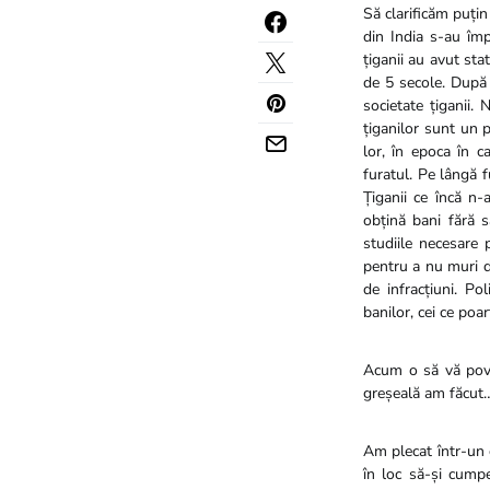
Să clarificăm puțin
din India s-au împ
țiganii au avut sta
de 5 secole. După 
societate țiganii. 
țiganilor sunt un 
lor, în epoca în 
furatul. Pe lângă f
Țiganii ce încă n-
obțină bani fără 
studiile necesare 
pentru a nu muri d
de infracțiuni. Po
banilor, cei ce poa
Acum o să vă poves
greșeală am făcut
Am plecat într-un 
în loc să-și cump