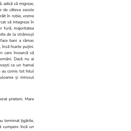
ă, adică să migreze,
me de câteva secole
răit în robie, vreme
cat să integreze în
or fură, majoritatea
ite de la strămoșii
 face bani a rămas
 însă foarte puțini.
in care încearcă să
români. Dacă nu ai
uncești ca un hamal
 au comis tot felul
culoarea și mirosul
erat prieteni. Mare
 terminat țigările,
să cumpere încă un