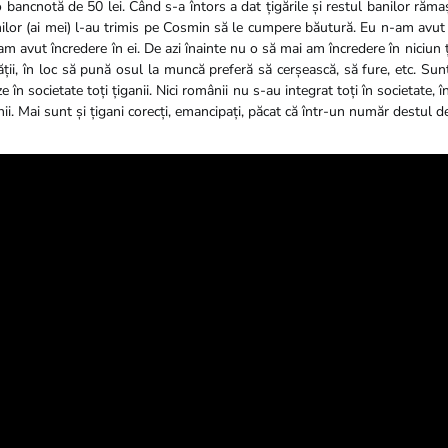
bancnotă de 50 lei. Când s-a întors a dat țigările și restul banilor rămaș
nilor (ai mei) l-au trimis pe Cosmin să le cumpere băutură. Eu n-am avut
m avut încredere în ei. De azi înainte nu o să mai am încredere în niciun 
ții, în loc să pună osul la muncă preferă să cerșească, să fure, etc. Sun
e în societate toți țiganii. Nici românii nu s-au integrat toți în societate, 
ii. Mai sunt și țigani corecți, emancipați, păcat că într-un număr destul d