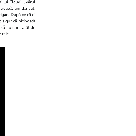
i lui Claudiu, vărul
 treabă, am dansat,
țigan. După ce că ei
t sigur că niciodată
însă nu sunt atât de
e mic.