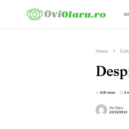
DES
Home
Cult
Despr
418 views
2 m
Ovi Olaru
22/12/2013