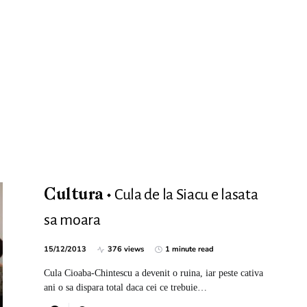
Cula de la Siacu e lasata
Cultura
sa moara
15/12/2013
376 views
1 minute read
Cula Cioaba-Chintescu a devenit o ruina, iar peste cativa
ani o sa dispara total daca cei ce trebuie…