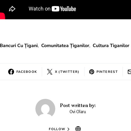
Bancuri Cu Țigani
,
Comunitatea Țiganilor
,
Cultura Tiganilor
FACEBOOK
X (TWITTER)
PINTEREST
Post written by:
Ovi Olaru
FOLLOW