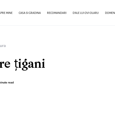
PRE MINE
CASA SI GRADINA
RECOMANDARI
D’ALE LUI OVI OLARU
DOMENI
ura
e țigani
inute read