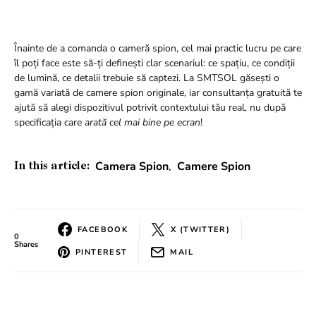
Înainte de a comanda o cameră spion, cel mai practic lucru pe care
îl poți face este să-ți definești clar scenariul: ce spațiu, ce condiții
de lumină, ce detalii trebuie să captezi. La SMTSOL găsești o
gamă variată de camere spion originale, iar consultanța gratuită te
ajută să alegi dispozitivul potrivit contextului tău real, nu după
specificația care
arată cel mai bine pe ecran
!
Camera Spion
,
Camere Spion
In this article:
FACEBOOK
X (TWITTER)
0
Shares
PINTEREST
MAIL