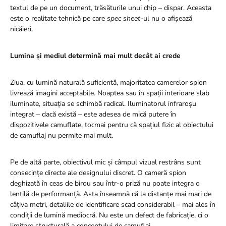
textul de pe un document, trăsăturile unui chip – dispar. Aceasta
este o realitate tehnică pe care
spec sheet
-ul nu o afișează
nicăieri.
Lumina și mediul determină mai mult decât ai crede
Ziua, cu lumină naturală suficientă, majoritatea camerelor spion
livrează imagini acceptabile. Noaptea sau în spații interioare slab
iluminate, situația se schimbă radical. Iluminatorul infraroșu
integrat – dacă există – este adesea de mică putere în
dispozitivele camuflate, tocmai pentru că spațiul fizic al obiectului
de camuflaj nu permite mai mult.
Pe de altă parte, obiectivul mic și câmpul vizual restrâns sunt
consecințe directe ale designului discret. O cameră spion
deghizată în ceas de birou sau într-o priză nu poate integra o
lentilă de performanță. Asta înseamnă că la distanțe mai mari de
câțiva metri, detaliile de identificare scad considerabil – mai ales în
condiții de lumină mediocră. Nu este un defect de fabricație, ci o
limitare structurală a conceptului de camuflaj.