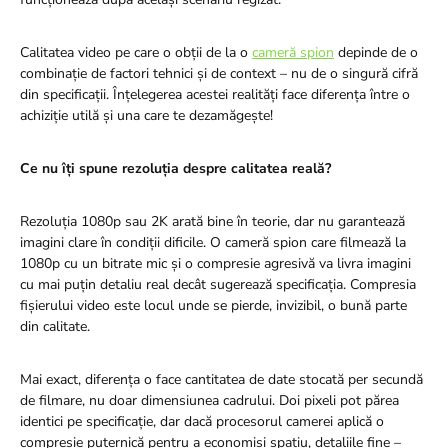
Calitatea video pe care o obții de la o
cameră spion
depinde de o
combinație de factori tehnici și de context – nu de o singură cifră
din specificații. Înțelegerea acestei realități face diferența între o
achiziție utilă și una care te dezamăgește!
Ce nu îți spune rezoluția despre calitatea reală?
Rezoluția 1080p sau 2K arată bine în teorie, dar nu garantează
imagini clare în condiții dificile. O cameră spion care filmează la
1080p cu un bitrate mic și o compresie agresivă va livra imagini
cu mai puțin detaliu real decât sugerează specificația. Compresia
fișierului video este locul unde se pierde, invizibil, o bună parte
din calitate.
Mai exact, diferența o face cantitatea de date stocată per secundă
de filmare, nu doar dimensiunea cadrului. Doi pixeli pot părea
identici pe specificație, dar dacă procesorul camerei aplică o
compresie puternică pentru a economisi spațiu, detaliile fine –