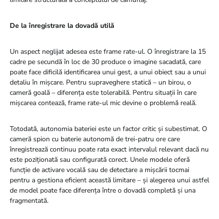
De la înregistrare la dovadă utilă
Un aspect neglijat adesea este frame rate-ul. O înregistrare la 15
cadre pe secundă în loc de 30 produce o imagine sacadată, care
poate face dificilă identificarea unui gest, a unui obiect sau a unui
detaliu în mișcare. Pentru supraveghere statică – un birou, o
cameră goală – diferența este tolerabilă. Pentru situații în care
mișcarea contează, frame rate-ul mic devine o problemă reală.
Totodată, autonomia bateriei este un factor critic și subestimat. O
cameră spion cu baterie autonomă de trei-patru ore care
înregistrează continuu poate rata exact intervalul relevant dacă nu
este poziționată sau configurată corect. Unele modele oferă
funcție de activare vocală sau de detectare a mișcării tocmai
pentru a gestiona eficient această limitare – și alegerea unui astfel
de model poate face diferența între o dovadă completă și una
fragmentată.