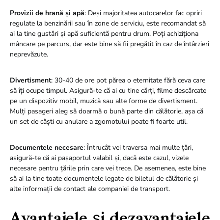
Provizii de hrană și apă
: Deși majoritatea autocarelor fac opriri
regulate la benzinării sau în zone de serviciu, este recomandat să
ai la tine gustări și apă suficientă pentru drum. Poți achiziționa
mâncare pe parcurs, dar este bine să fii pregătit în caz de întârzieri
neprevăzute.
Divertisment
: 30-40 de ore pot părea o eternitate fără ceva care
să îți ocupe timpul. Asigură-te că ai cu tine cărți, filme descărcate
pe un dispozitiv mobil, muzică sau alte forme de divertisment.
Mulți pasageri aleg să doarmă o bună parte din călătorie, așa că
un set de căști cu anulare a zgomotului poate fi foarte util.
Documentele necesare
: Întrucât vei traversa mai multe țări,
asigură-te că ai pașaportul valabil și, dacă este cazul, vizele
necesare pentru țările prin care vei trece. De asemenea, este bine
să ai la tine toate documentele legate de biletul de călătorie și
alte informații de contact ale companiei de transport.
Avantajele și dezavantajele