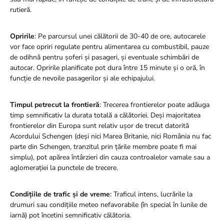
rutieră.
Opririle
: Pe parcursul unei călătorii de 30-40 de ore, autocarele
vor face opriri regulate pentru alimentarea cu combustibil, pauze
de odihnă pentru șoferi și pasageri, și eventuale schimbări de
autocar. Opririle planificate pot dura între 15 minute și o oră, în
funcție de nevoile pasagerilor și ale echipajului.
Timpul petrecut la frontieră
: Trecerea frontierelor poate adăuga
timp semnificativ la durata totală a călătoriei. Deși majoritatea
frontierelor din Europa sunt relativ ușor de trecut datorită
Acordului Schengen (deși nici Marea Britanie, nici România nu fac
parte din Schengen, tranzitul prin țările membre poate fi mai
simplu), pot apărea întârzieri din cauza controalelor vamale sau a
aglomerației la punctele de trecere.
Condițiile de trafic și de vreme
: Traficul intens, lucrările la
drumuri sau condițiile meteo nefavorabile (în special în lunile de
iarnă) pot încetini semnificativ călătoria.