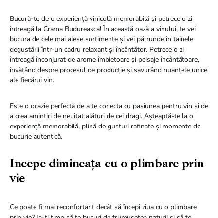
Bucură-te de o experiență vinicolă memorabilă și petrece o zi
întreagă la Crama Budureasca! În această oază a vinului, te vei
bucura de cele mai alese sortimente și vei pătrunde în tainele
degustării într-un cadru relaxant și încântător. Petrece o zi
întreagă înconjurat de arome îmbietoare și peisaje încântătoare,
învățând despre procesul de producție și savurând nuanțele unice
ale fiecărui vin.
Este o ocazie perfectă de a te conecta cu pasiunea pentru vin și de
a crea amintiri de neuitat alături de cei dragi. Așteaptă-te la o
experiență memorabilă, plină de gusturi rafinate și momente de
bucurie autentică.
Incepe dimineața cu o plimbare prin
vie
Ce poate fi mai reconfortant decât să începi ziua cu o plimbare
prin vie? Ia-ți timp să te bucuri de frumusețea naturii și să te