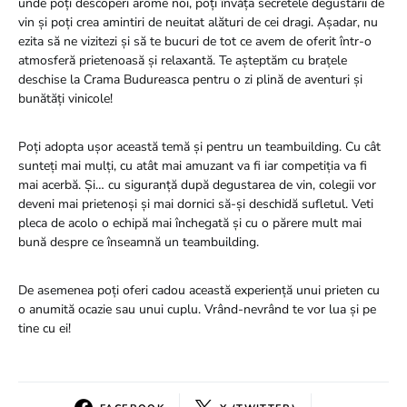
unde poți descoperi arome noi, poți învăța secretele degustării de
vin și poți crea amintiri de neuitat alături de cei dragi. Așadar, nu
ezita să ne vizitezi și să te bucuri de tot ce avem de oferit într-o
atmosferă prietenoasă și relaxantă. Te așteptăm cu brațele
deschise la Crama Budureasca pentru o zi plină de aventuri și
bunătăți vinicole!
Poți adopta ușor această temă și pentru un teambuilding. Cu cât
sunteți mai mulți, cu atât mai amuzant va fi iar competiția va fi
mai acerbă. Și… cu siguranță după degustarea de vin, colegii vor
deveni mai prietenoși și mai dornici să-și deschidă sufletul. Veti
pleca de acolo o echipă mai închegată și cu o părere mult mai
bună despre ce înseamnă un teambuilding.
De asemenea poți oferi cadou această experiență unui prieten cu
o anumită ocazie sau unui cuplu. Vrând-nevrând te vor lua și pe
tine cu ei!