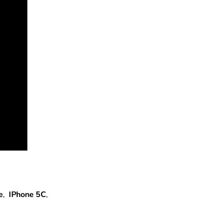
e
,
IPhone 5C
,