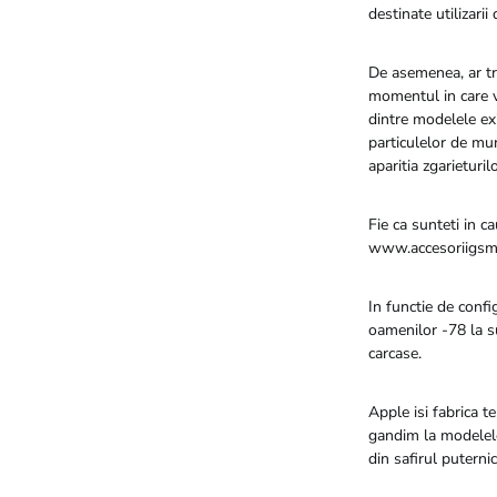
destinate utilizarii d
De asemenea, ar tr
momentul in care v
dintre modelele exi
particulelor de mu
aparitia zgarieturilo
Fie ca sunteti in c
www.accesoriigsm.r
In functie de confi
oamenilor -78 la s
carcase.
Apple isi fabrica t
gandim la modelele 
din safirul puterni