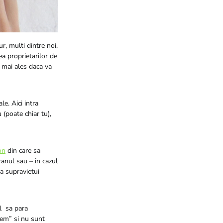
r, multi dintre noi,
a proprietarilor de
 mai ales daca va
le. Aici intra
 (poate chiar tu),
on
din care sa
anul sau – in cazul
 a supravietui
ul sa para
rem” si nu sunt