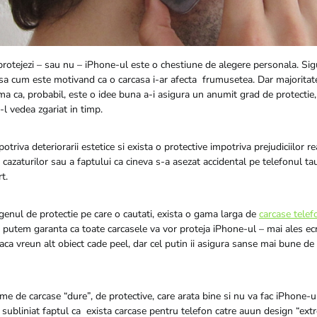
 protejezi – sau nu – iPhone-ul este o chestiune de alegere personala. Sigu
asa cum este motivand ca o carcasa i-ar afecta frumusetea. Dar majoritate
ma ca, probabil, este o idee buna a-i asigura un anumit grad de protectie,
-l vedea zgariat in timp.
otriva deteriorarii estetice si exista o protective impotriva prejudiciilor rea
 cazaturilor sau a faptului ca cineva s-a asezat accidental pe telefonul tau
t.
genul de protectie pe care o cautati, exista o gama larga de
carcase telef
u putem garanta ca toate carcasele va vor proteja iPhone-ul – mai ales ecr
aca vreun alt obiect cade peel, dar cel putin ii asigura sanse mai bune de
me de carcase “dure”, de protective, care arata bine si nu va fac iPhone-
 subliniat faptul ca exista carcase pentru telefon catre auun design “ext