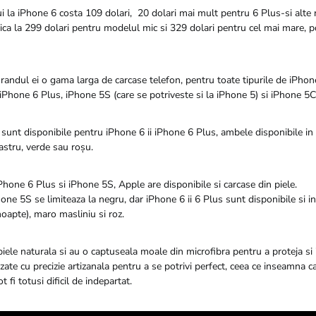
 la iPhone 6 costa 109 dolari, 20 dolari mai mult pentru 6 Plus-si alte re
dica la 299 dolari pentru modelul mic si 329 dolari pentru cel mai mare, po
andul ei o gama larga de carcase telefon, pentru toate tipurile de iPhone
iPhone 6 Plus, iPhone 5S (care se potriveste si la iPhone 5) si iPhone 5C
 sunt disponibile pentru iPhone 6 ii iPhone 6 Plus, ambele disponibile in
bastru, verde sau roșu.
hone 6 Plus si iPhone 5S, Apple are disponibile si carcase din piele.
ne 5S se limiteaza la negru, dar iPhone 6 ii 6 Plus sunt disponibile si in 
oapte), maro masliniu si roz.
piele naturala si au o captuseala moale din microfibra pentru a proteja si 
izate cu precizie artizanala pentru a se potrivi perfect, ceea ce inseamna c
t fi totusi dificil de indepartat.