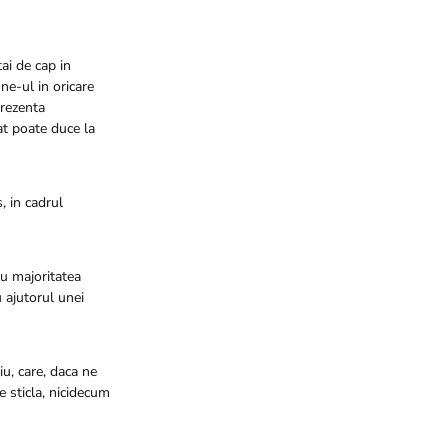
ai de cap in
ne-ul in oricare
prezenta
at poate duce la
, in cadrul
ru majoritatea
 ajutorul unei
iu, care, daca ne
e sticla, nicidecum