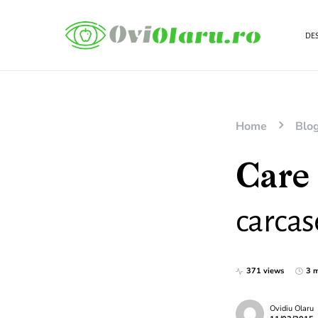
DES
Home
Blo
Care 
carcas
371 views
3 m
Ovidiu Olaru