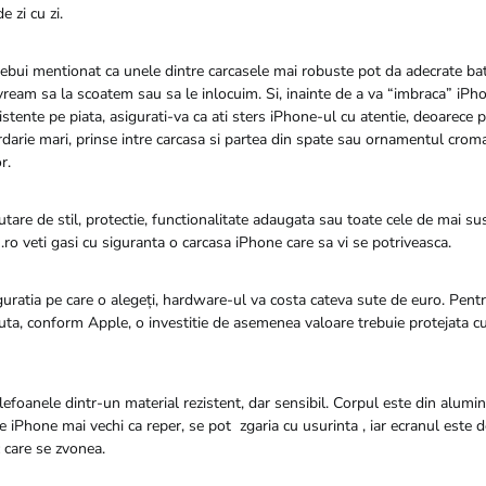
e zi cu zi.
ebui mentionat ca unele dintre carcasele mai robuste pot da adecrate bat
ream sa la scoatem sau sa le inlocuim. Si, inainte de a va “imbraca” iPho
stente pe piata, asigurati-va ca ati sters iPhone-ul cu atentie, deoarece 
rdarie mari, prinse intre carcasa si partea din spate sau ornamentul crom
r.
autare de stil, protectie, functionalitate adaugata sau toate cele de mai sus
o veti gasi cu siguranta o carcasa iPhone care sa vi se potriveasca.
guratia pe care o alegeți, hardware-ul va costa cateva sute de euro. Pent
uta, conform Apple, o investitie de asemenea valoare trebuie protejata cu
elefoanele dintr-un material rezistent, dar sensibil. Corpul este din alumin
iPhone mai vechi ca reper, se pot zgaria cu usurinta , iar ecranul este d
c care se zvonea.