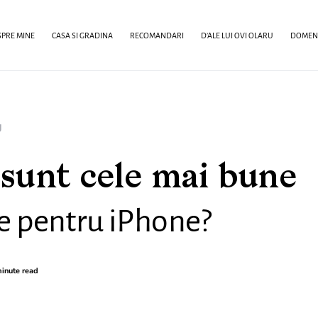
PRE MINE
CASA SI GRADINA
RECOMANDARI
D’ALE LUI OVI OLARU
DOMENI
g
sunt cele mai bune
e pentru iPhone?
inute read