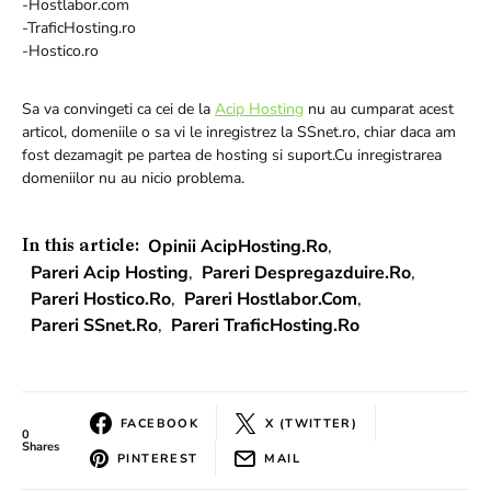
-Hostlabor.com
-TraficHosting.ro
-Hostico.ro
Sa va convingeti ca cei de la
Acip Hosting
nu au cumparat acest
articol, domeniile o sa vi le inregistrez la SSnet.ro, chiar daca am
fost dezamagit pe partea de hosting si suport.Cu inregistrarea
domeniilor nu au nicio problema.
Opinii AcipHosting.ro
,
In this article:
Pareri Acip Hosting
,
Pareri Despregazduire.ro
,
Pareri Hostico.ro
,
Pareri Hostlabor.com
,
Pareri SSnet.ro
,
Pareri TraficHosting.ro
FACEBOOK
X (TWITTER)
0
Shares
PINTEREST
MAIL