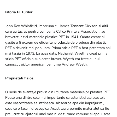
Istoria PETurilor
John Rex Whinfield, impreuna cu James Tennant Dickson si altii
care au lucrat pentru compania Calico Printers Association, au
brevetat initial materiale plastice PET in 1941. Odata create si
gasite a fi extrem de eficiente, productia de produse din plastic
PET a devenit mai populara. Prima sticla PET a fost patentata ani
mai tarziu in 1973. La acea data, Nathaniel Wyeth a creat prima
sticla PET oficiala sub acest brevet. Wyeth era fratele unui
cunoscut pictor american pe nume Andrew Wyeth.
Proprietati fizice
O serie de avantaje provin din utilizarea materialelor plastice PET.
Poate una dintre cele mai importante caracteristici ale acesteia
este vascozitatea sa intrinseca. Absoarbe apa din imprejurimi,
ceea ce o face hidroscopica. Acest lucru permite materialul sa fie
prelucrat cu ajutorul unei masini de turnare comune si apoi uscat.