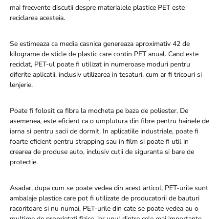
mai frecvente discutii despre materialele plastice PET este
reciclarea acesteia.
Se estimeaza ca media casnica genereaza aproximativ 42 de
kilograme de sticle de plastic care contin PET anual. Cand este
reciclat, PET-ul poate fi utilizat in numeroase moduri pentru
diferite aplicatii, inclusiv utilizarea in tesaturi, cum ar fi tricouri si
lenjerie.
Poate fi folosit ca fibra la mocheta pe baza de poliester. De
asemenea, este eficient ca o umplutura din fibre pentru hainele de
iarna si pentru sacii de dormit. In aplicatiile industriale, poate fi
foarte eficient pentru strapping sau in film si poate fi util in
crearea de produse auto, inclusiv cutii de siguranta si bare de
protectie.
Asadar, dupa cum se poate vedea din acest articol, PET-urile sunt
ambalaje plastice care pot fi utilizate de producatorii de bauturi
racoritoare si nu numai. PET-urile din cate se poate vedea au o
multime de proprietati fizice, iar unul dintre cele mai importante