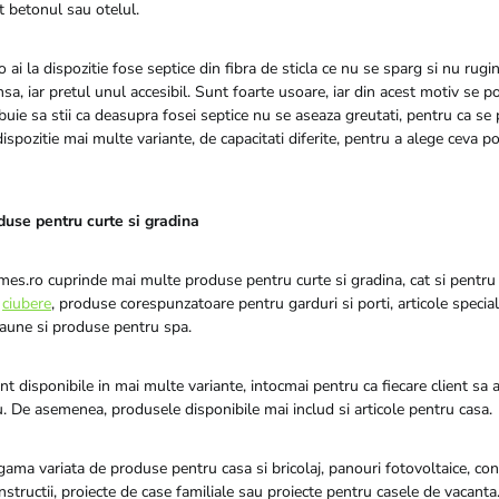
 betonul sau otelul.
 ai la dispozitie fose septice din fibra de sticla ce nu se sparg si nu rugi
nsa, iar pretul unul accesibil. Sunt foarte usoare, iar din acest motiv se po
buie sa stii ca deasupra fosei septice nu se aseaza greutati, pentru ca se 
dispozitie mai multe variante, de capacitati diferite, pentru a alege ceva po
use pentru curte si gradina
es.ro cuprinde mai multe produse pentru curte si gradina, cat si pentru 
e
ciubere
, produse corespunzatoare pentru garduri si porti, articole specia
 saune si produse pentru spa.
 disponibile in mai multe variante, intocmai pentru ca fiecare client sa a
. De asemenea, produsele disponibile mai includ si articole pentru casa.
 gama variata de produse pentru casa si bricolaj, panouri fotovoltaice, co
tructii, proiecte de case familiale sau proiecte pentru casele de vacanta.