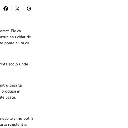
orect. Fie ca
furtun sau chiar de
te poate ajuta cu
rinta acolo unde
entru casa ta.
a produsa in
le uzate,
eabile si nu pot fi
arte rezistent si