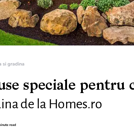
 si gradina
se speciale pentru 
dina de la Homes.ro
inute read