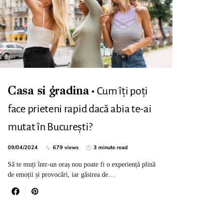
Cum îți poți
Casa si gradina
face prieteni rapid dacă abia te-ai
mutat în București?
09/04/2024
679 views
3 minute read
Să te muți într-un oraș nou poate fi o experiență plină
de emoții și provocări, iar găsirea de…