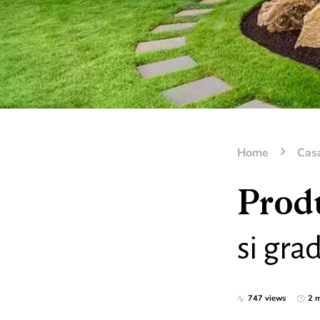
Home
Casa
Produ
si gra
747 views
2 m