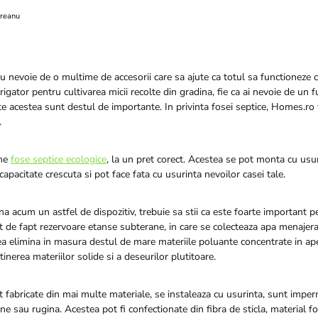
reanu
u nevoie de o multime de accesorii care sa ajute ca totul sa functioneze c
igator pentru cultivarea micii recolte din gradina, fie ca ai nevoie de un 
te acestea sunt destul de importante. In privinta fosei septice, Homes.ro 
.
ine
fose septice ecologice
, la un pret corect. Acestea se pot monta cu usu
capacitate crescuta si pot face fata cu usurinta nevoilor casei tale.
a acum un astfel de dispozitiv, trebuie sa stii ca este foarte important p
t de fapt rezervoare etanse subterane, in care se colecteaza apa menajer
a elimina in masura destul de mare materiile poluante concentrate in ape
tinerea materiilor solide si a deseurilor plutitoare.
 fabricate din mai multe materiale, se instaleaza cu usurinta, sunt imperm
ne sau rugina. Acestea pot fi confectionate din fibra de sticla, material fo