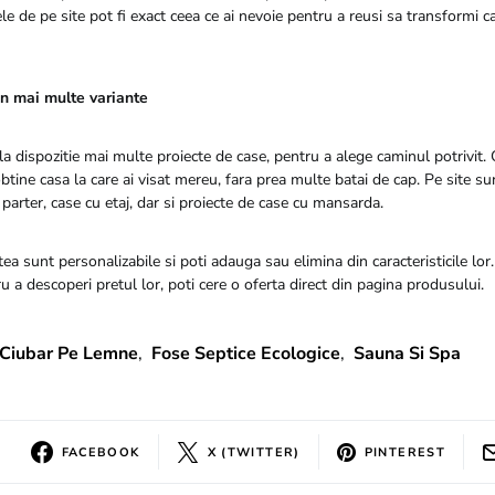
le de pe site pot fi exact ceea ce ai nevoie pentru a reusi sa transformi c
in mai multe variante
a dispozitie mai multe proiecte de case, pentru a alege caminul potrivit. 
 obtine casa la care ai visat mereu, fara prea multe batai de cap. Pe site su
 parter, case cu etaj, dar si proiecte de case cu mansarda.
tea sunt personalizabile si poti adauga sau elimina din caracteristicile lor.
ru a descoperi pretul lor, poti cere o oferta direct din pagina produsului.
Ciubar Pe Lemne
,
Fose Septice Ecologice
,
Sauna Si Spa
FACEBOOK
X (TWITTER)
PINTEREST