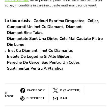
inel cu diamant
, decat pentru o pereche de cercei sau pentru un
colier, in conditiile in care inelul este mult mai usor de vazut.
Cadouri Exprima Dragostea
,
Colier
,
In this article:
Cumparati Un Inel Cu Diamant
,
Diamant
,
Diamant Bine Taiat
,
Diamantele Sunt Una Dintre Cele Mai Cautate Pietre
Din Lume
,
Inel Cu Diamant
,
Inel Cu Diamante
,
Inelele De Logodna Si Alte Bijuterii
,
Pereche De Cercei Sau Pentru Un Colier
,
Suplimentar Pentru A Planifica
FACEBOOK
X (TWITTER)
0
Shares
PINTEREST
MAIL