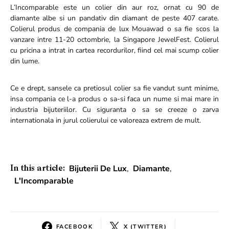
L’Incomparable este un colier din aur roz, ornat cu 90 de
diamante albe si un pandativ din diamant de peste 407 carate.
Colierul produs de compania de lux Mouawad o sa fie scos la
vanzare intre 11-20 octombrie, la Singapore JewelFest. Colierul
cu pricina a intrat in cartea recordurilor, fiind cel mai scump colier
din lume.
Ce e drept, sansele ca pretiosul colier sa fie vandut sunt minime,
insa compania ce l-a produs o sa-si faca un nume si mai mare in
industria bijuteriilor. Cu siguranta o sa se creeze o zarva
internationala in jurul colierului ce valoreaza extrem de mult.
Bijuterii De Lux
,
Diamante
,
In this article:
L'Incomparable
FACEBOOK
X (TWITTER)