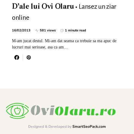
Lansez un ziar
D’ale lui Ovi Olaru
online
16/02/2013
581 views
1 minute read
M-am jucat destul. Mi-am dat seama ca trebuie sa ma apuc de
lucruri mai serioase, asa ca am…
Designed & Developed by
SmartSeoPack.com