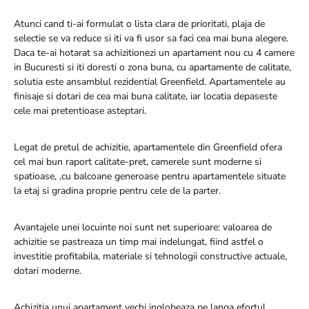
Atunci cand ti-ai formulat o lista clara de prioritati, plaja de
selectie se va reduce si iti va fi usor sa faci cea mai buna alegere.
Daca te-ai hotarat sa achizitionezi un apartament nou cu 4 camere
in Bucuresti si iti doresti o zona buna, cu apartamente de calitate,
solutia este ansamblul rezidential Greenfield. Apartamentele au
finisaje si dotari de cea mai buna calitate, iar locatia depaseste
cele mai pretentioase asteptari.
Legat de pretul de achizitie, apartamentele din Greenfield ofera
cel mai bun raport calitate-pret, camerele sunt moderne si
spatioase, ,cu balcoane generoase pentru apartamentele situate
la etaj si gradina proprie pentru cele de la parter.
Avantajele unei locuinte noi sunt net superioare: valoarea de
achizitie se pastreaza un timp mai indelungat, fiind astfel o
investitie profitabila, materiale si tehnologii constructive actuale,
dotari moderne.
Achizitia unui apartament vechi inglobeaza pe langa efortul