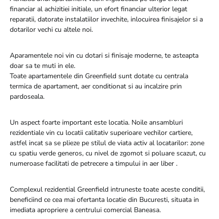
financiar al achizitiei initiale, un efort financiar ulterior legat
reparatii, datorate instalatiilor invechite, inlocuirea finisajelor si a
dotarilor vechi cu altele noi.
Aparamentele noi vin cu dotari si finisaje moderne, te asteapta
doar sa te muti in ele.
Toate apartamentele din Greenfield sunt dotate cu centrala
termica de apartament, aer conditionat si au incalzire prin
pardoseala.
Un aspect foarte important este locatia. Noile ansambluri
rezidentiale vin cu locatii calitativ superioare vechilor cartiere,
astfel incat sa se plieze pe stilul de viata activ al locatarilor: zone
cu spatiu verde generos, cu nivel de zgomot si poluare scazut, cu
numeroase facilitati de petrecere a timpului in aer liber .
Complexul rezidential Greenfield intruneste toate aceste conditii,
beneficiind ce cea mai ofertanta locatie din Bucuresti, situata in
imediata apropriere a centrului comercial Baneasa.