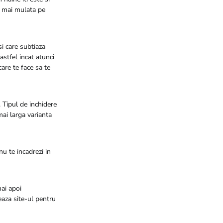
ie mai mulata pe
i care subtiaza
astfel incat atunci
care te face sa te
 Tipul de inchidere
mai larga varianta
 nu te incadrezi in
mai apoi
eaza site-ul pentru