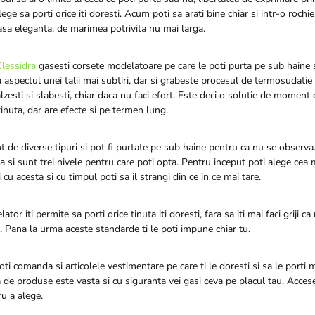
lege sa porti orice iti doresti. Acum poti sa arati bine chiar si intr-o roch
sa eleganta, de marimea potrivita nu mai larga.
Clessidra
gasesti corsete modelatoare pe care le poti purta pe sub haine s
a aspectul unei talii mai subtiri, dar si grabeste procesul de termosudatie 
alzesti si slabesti, chiar daca nu faci efort. Este deci o solutie de moment 
 tinuta, dar are efecte si pe termen lung.
 de diverse tipuri si pot fi purtate pe sub haine pentru ca nu se observa.
 si sunt trei nivele pentru care poti opta. Pentru inceput poti alege cea 
cu acesta si cu timpul poti sa il strangi din ce in ce mai tare.
tor iti permite sa porti orice tinuta iti doresti, fara sa iti mai faci griji ca
 Pana la urma aceste standarde ti le poti impune chiar tu.
oti comanda si articolele vestimentare pe care ti le doresti si sa le porti 
 de produse este vasta si cu siguranta vei gasi ceva pe placul tau. Acces
u a alege.