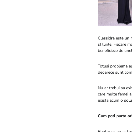
Clessidra este un 
stilurile. Fiecare m
beneficieze de unel
Totusi problema ap
deoarece sunt comp
Nu ar trebui sa exi
care multe femei as
exista acum o solut
Cum poti purta ori
Pentru ca nu ar tre