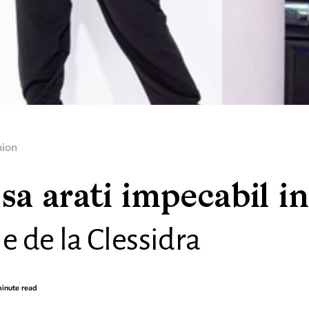
hion
a arati impecabil in
le de la Clessidra
inute read