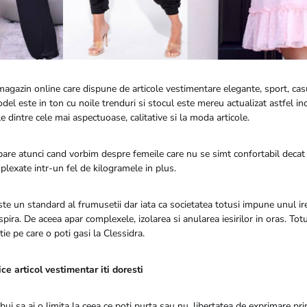
magazin online care dispune de articole vestimentare elegante, sport, cas
odel este in ton cu noile trenduri si stocul este mereu actualizat astfel inc
e dintre cele mai aspectuoase, calitative si la moda articole.
are atunci cand vorbim despre femeile care nu se simt confortabil decat i
lexate intr-un fel de kilogramele in plus.
ste un standard al frumusetii dar iata ca societatea totusi impune unul ire
pira. De aceea apar complexele, izolarea si anularea iesirilor in oras. Totu
ie pe care o poti gasi la Clessidra.
ce articol vestimentar iti doresti
bui sa ai o limita la ceea ce poti purta sau nu, libertatea de exprimare prin