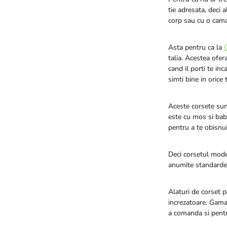
tie adresata, deci a
corp sau cu o cama
Asta pentru ca la
talia. Acestea ofer
cand il porti te inc
simti bine in orice
Aceste corsete sunt
este cu mos si baba
pentru a te obisnui 
Deci corsetul modela
anumite standarde.
Alaturi de corset p
increzatoare. Gama
a comanda si pentr