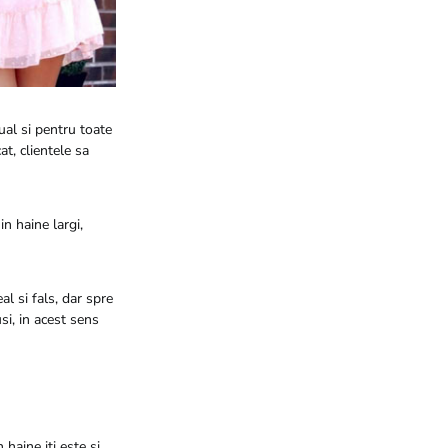
ual si pentru toate
at, clientele sa
n haine largi,
al si fals, dar spre
si, in acest sens
 haine iti este si