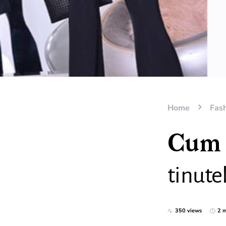
Home
Fas
Cum s
tinute
350 views
2 m