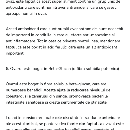
ovaz, este faptul ca acest super aliment contine un grup unic de
antioxidanti care sunt numiti avenantramide, si care se gasesc
aproape numai in ovaz.
Acesti antioxidanti care sunt numiti avenantramide, sunt deosebit
de importanti in conditiile in care au efecte anti-mancarime si
antiinflamatoare. Tot in ceea ce priveste ovazul insa, mentionam
faptul ca este bogat in acid ferulic, care este un alt antioxidant
important.
6. Ovazul este bogat in Beta-Glucan (o fibra solubila puternica)
Ovazul este bogat in fibra solubila beta-glucan, care are
numeroase beneficii. Acesta ajuta la reducerea nivelului de
colesterol si a zaharului din sange, promoveaza bacteriile
intestinale sanatoase si creste sentimentele de plinatate.
Luand in considerare toate cele discutate in randurile anterioare
ale acestui articol, se poate vedea foarte clar faptul ca ovazul este
un super aliment, care are multe beneficii pentru sanatate, si