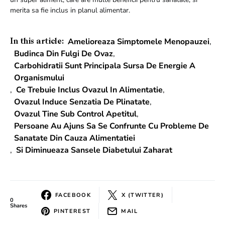
merita sa fie inclus in planul alimentar.
Amelioreaza Simptomele Menopauzei
,
In this article:
Budinca Din Fulgi De Ovaz
,
Carbohidratii Sunt Principala Sursa De Energie A
Organismului
,
Ce Trebuie Inclus Ovazul In Alimentatie
,
Ovazul Induce Senzatia De Plinatate
,
Ovazul Tine Sub Control Apetitul
,
Persoane Au Ajuns Sa Se Confrunte Cu Probleme De
Sanatate Din Cauza Alimentatiei
,
Si Diminueaza Sansele Diabetului Zaharat
FACEBOOK
X (TWITTER)
0
Shares
PINTEREST
MAIL