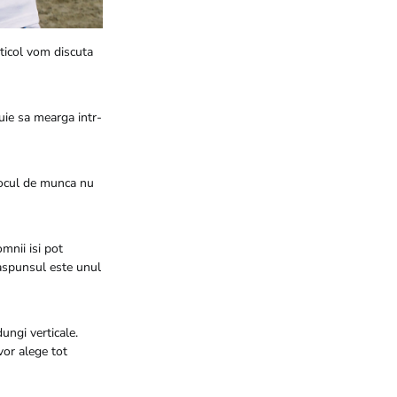
articol vom discuta
buie sa mearga intr-
a locul de munca nu
mnii isi pot
raspunsul este unul
ungi verticale.
 vor alege tot