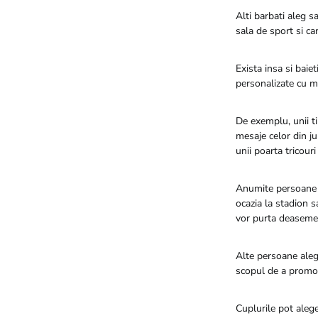
Alti barbati aleg s
sala de sport si ca
Exista insa si baiet
personalizate cu me
De exemplu, unii t
mesaje celor din ju
unii poarta tricour
Anumite persoane s
ocazia la stadion s
vor purta deasemen
Alte persoane aleg
scopul de a promov
Cuplurile pot alege