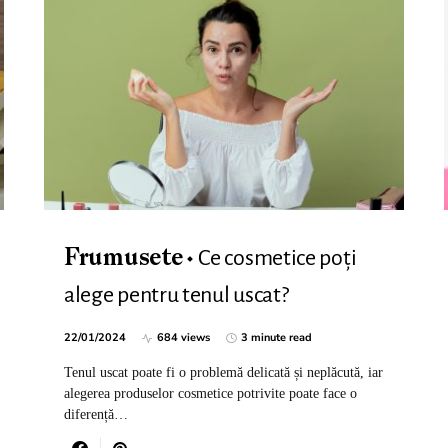
Ce cosmetice poți
Frumusete
alege pentru tenul uscat?
22/01/2024
684 views
3 minute read
Tenul uscat poate fi o problemă delicată și neplăcută, iar
alegerea produselor cosmetice potrivite poate face o
diferență…