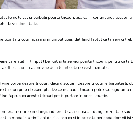
, atat femeile cat si barbatii poarta tricouri, asa ca in continuarea acestui 
ole de vestimentatie.
e poarta tricouri acasa si in timpul liber, dat fiind faptul ca la servici tre
oane care atat in timpul liber cat si la servici poarta tricouri, pentru ca l
ta office, sau nu au nevoie de alte articole de vestimentatie.
d vine vorba despre tricouri, daca discutam despre tricourile barbatesti, do
pre tricouri polo de exemplu. De ce neaparat tricouri polo? Cu siguranta 
iind faptup ca aceste tricouri pot fi purtate in orice situatie.
 prefera tricourile in dungi, indiferent ca acestea au dungi orizontale sau d
fost la moda in ultimii ani de zile, asa ca si in aceasta perioada domnii isi