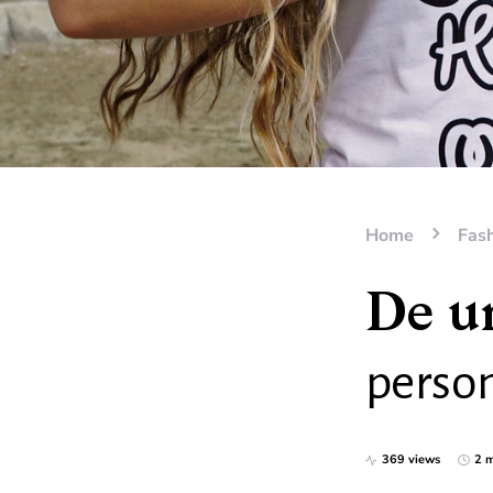
Home
Fas
De u
person
369 views
2 m