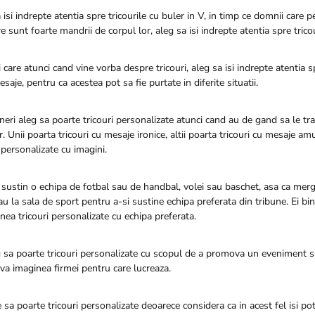
a isi indrepte atentia spre tricourile cu buler in V, in timp ce domnii care 
re sunt foarte mandrii de corpul lor, aleg sa isi indrepte atentia spre trico
i care atunci cand vine vorba despre tricouri, aleg sa isi indrepte atentia s
saje, pentru ca acestea pot sa fie purtate in diferite situatii.
ineri aleg sa poarte tricouri personalizate atunci cand au de gand sa le t
r. Unii poarta tricouri cu mesaje ironice, altii poarta tricouri cu mesaje am
i personalizate cu imagini.
ustin o echipa de fotbal sau de handbal, volei sau baschet, asa ca merg 
au la sala de sport pentru a-si sustine echipa preferata din tribune. Ei bi
ea tricouri personalizate cu echipa preferata.
 sa poarte tricouri personalizate cu scopul de a promova un eveniment sa
a imaginea firmei pentru care lucreaza.
 sa poarte tricouri personalizate deoarece considera ca in acest fel isi po