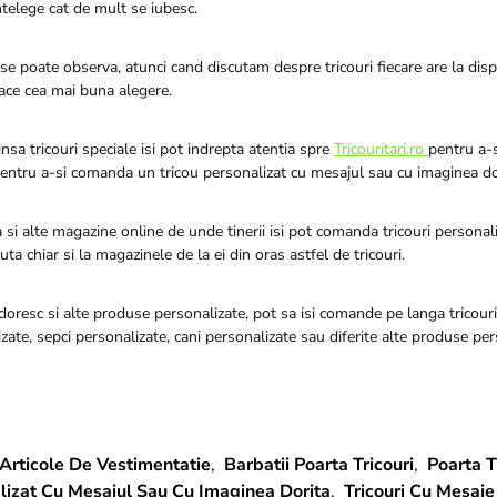
intelege cat de mult se iubesc.
e poate observa, atunci cand discutam despre tricouri fiecare are la disp
face cea mai buna alegere.
insa tricouri speciale isi pot indrepta atentia spre
Tricouritari.ro
pentru a-s
pentru a-si comanda un tricou personalizat cu mesajul sau cu imaginea do
si alte magazine online de unde tinerii isi pot comanda tricouri personal
ta chiar si la magazinele de la ei din oras astfel de tricouri.
si doresc si alte produse personalizate, pot sa isi comande pe langa tricour
ate, sepci personalizate, cani personalizate sau diferite alte produse per
Articole De Vestimentatie
,
Barbatii Poarta Tricouri
,
Poarta T
lizat Cu Mesajul Sau Cu Imaginea Dorita
,
Tricouri Cu Mesaj