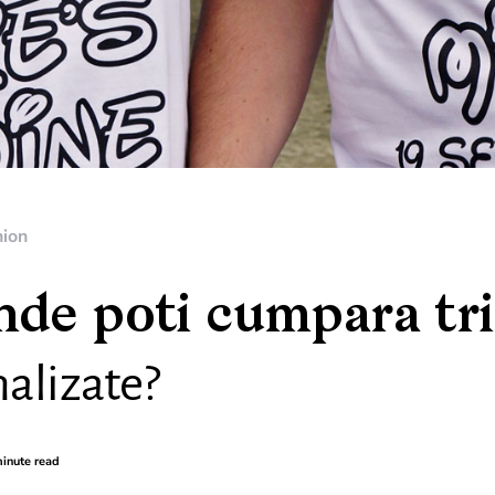
hion
nde poti cumpara tri
alizate?
inute read