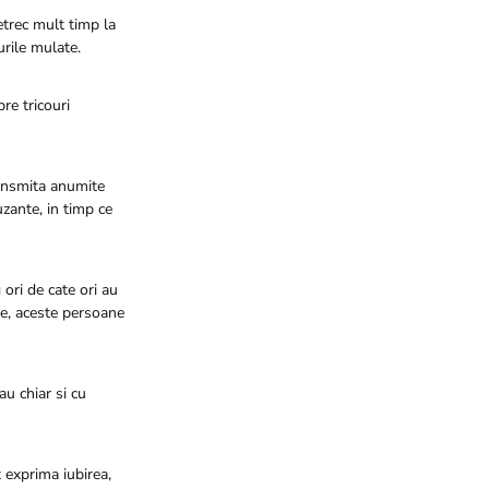
petrec mult timp la
urile mulate.
pre tricouri
ransmita anumite
uzante, in timp ce
ori de cate ori au
ne, aceste persoane
u chiar si cu
t exprima iubirea,