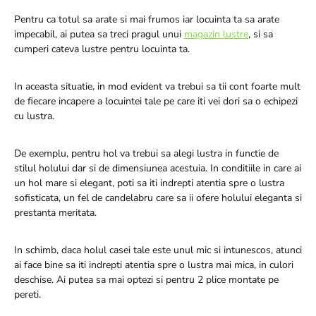
Pentru ca totul sa arate si mai frumos iar locuinta ta sa arate
impecabil, ai putea sa treci pragul unui
magazin lustre
, si sa
cumperi cateva lustre pentru locuinta ta.
In aceasta situatie, in mod evident va trebui sa tii cont foarte mult
de fiecare incapere a locuintei tale pe care iti vei dori sa o echipezi
cu lustra.
De exemplu, pentru hol va trebui sa alegi lustra in functie de
stilul holului dar si de dimensiunea acestuia. In conditiile in care ai
un hol mare si elegant, poti sa iti indrepti atentia spre o lustra
sofisticata, un fel de candelabru care sa ii ofere holului eleganta si
prestanta meritata.
In schimb, daca holul casei tale este unul mic si intunescos, atunci
ai face bine sa iti indrepti atentia spre o lustra mai mica, in culori
deschise. Ai putea sa mai optezi si pentru 2 plice montate pe
pereti.