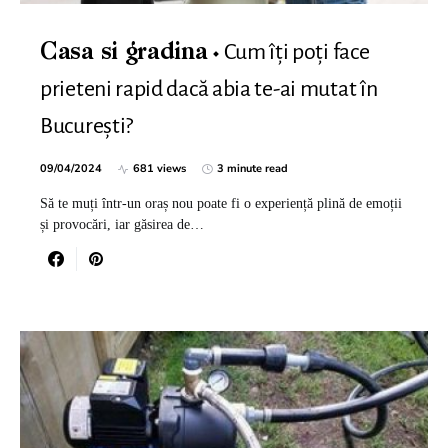
Cum îți poți face
Casa si gradina
prieteni rapid dacă abia te-ai mutat în
București?
09/04/2024
681 views
3 minute read
Să te muți într-un oraș nou poate fi o experiență plină de emoții
și provocări, iar găsirea de…