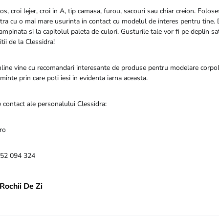
s, croi lejer, croi in A, tip camasa, furou, sacouri sau chiar creion. Foloses
ntra cu o mai mare usurinta in contact cu modelul de interes pentru tine
tampinata si la capitolul paleta de culori. Gusturile tale vor fi pe deplin s
tii de la Clessidra!
line vine cu recomandari interesante de produse pentru modelare corpola
minte prin care poti iesi in evidenta iarna aceasta.
de contact ale personalului Clessidra:
ro
752 094 324
Rochii De Zi