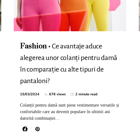
Ce avantaje aduce
Fashion
alegerea unor colanți pentru damă
în comparație cu alte tipuri de
pantaloni?
15/03/2024
678 views
2 minute read
Colanții pentru damă sunt piese vestimentare versatile și
confortabile care au devenit populare în ultimii ani
datorită combinației…