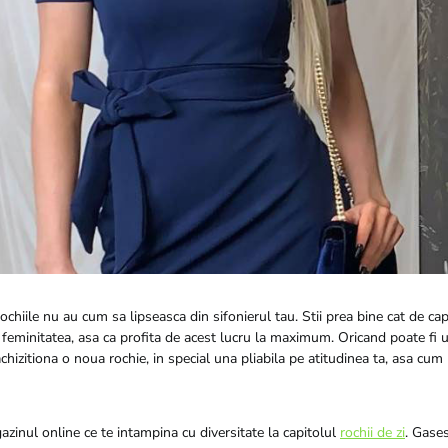
, rochiile nu au cum sa lipseasca din sifonierul tau. Stii prea bine cat de ca
a feminitatea, asa ca profita de acest lucru la maximum. Oricand poate f
hizitiona o noua rochie, in special una pliabila pe atitudinea ta, asa cum 
zinul online ce te intampina cu diversitate la capitolul
rochii de zi
. Gase