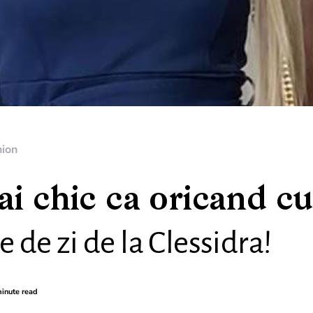
hion
ai chic ca oricand cu
e de zi de la Clessidra!
inute read