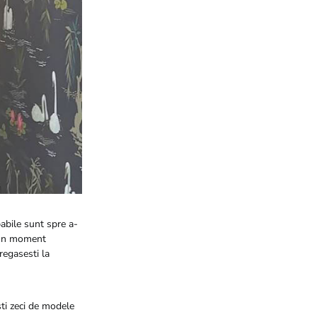
pabile sunt spre a-
i un moment
regasesti la
sti zeci de modele