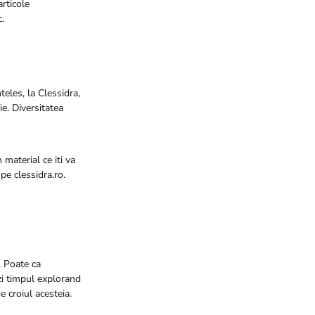
rticole
.
eles, la Clessidra,
ie. Diversitatea
material ce iti va
pe clessidra.ro.
. Poate ca
rzi timpul explorand
e croiul acesteia.