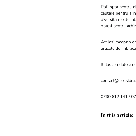
Poti opta pentru clo
cautare pentru a i
diversitate este in
optezi pentru achizi
Acelasi magazin on
articole de imbraca
Iti las aici datele 
contact@clessidra.
0730 612 141 / 0
In this article: