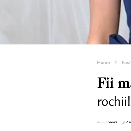
Home
Fas
Fii m
rochiil
335 views
2 m