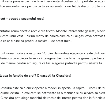
mit sa te puna extrem de bine in evidenta. Acestea pot fi purtate cu alte a
ice sezonului rece pentru ca tu sa nu simti niciun fel de disconfort termic
icot – atractia sezonului rece!
antator acum decat o rochie din tricot? Modele interesante gasesti, bineint
i este unul vast – niciun motiv de panica cum ca nu ai gasi ceva potrivit t
sa ca ar fi bine sa profiti la maximul de acest lucru.
 sunt noua moda a acestui an. Vorbim de modele elegante, create dintr-un 
terial cu care pielea ta se va intelege extrem de bine. Le gasesti pe toate 
de marimi pentru a fi sigura ca faci alegerea potrivita pentru silueta ta.
easa in functie de croi? O gasesti la Clessidra!
essidra este ca o enciclopedie a modei, in special la capitolul rochii de zi
anume, exista un croi ce ti se potriveste ca o manusa si nu ai vrea sa pie
a Clessidra poti alege modelul de rochie de interes pentru tine in functie d