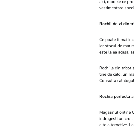
aici, modele ce pro
vestimentare specif
Rochii de zi din tr
Ce poate fi mai inc
iar stocul de marim
este la ea acasa, a
Rochiile din tricot
tine de cald, un ma
Consulta catalogul 
Rochia perfecta al
Magazinul online Cl
indragesti un croi 
alte alternative. L