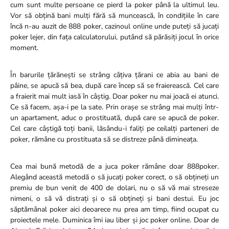
cum sunt multe persoane ce pierd la poker până la ultimul leu.
Vor să obțină bani mulți fără să muncească, în condițiile în care
încă n-au auzit de 888 poker, cazinoul online unde puteți să jucați
poker lejer, din fața calculatorului, putând să părăsiți jocul în orice
moment.
În barurile țărănești se strâng câțiva țărani ce abia au bani de
pâine, se apucă să bea, după care încep să se fraierească. Cel care
a fraierit mai mult iasă în câștig. Doar poker nu mai joacă ei atunci.
Ce să facem, așa-i pe la sate. Prin orașe se strâng mai mulți într-
un apartament, aduc o prostituată, după care se apucă de poker.
Cel care câștigă toți banii, lăsându-i faliți pe ceilalți parteneri de
poker, rămâne cu prostituata să se distreze până dimineața.
Cea mai bună metodă de a juca poker rămâne doar 888poker.
Alegând această metodă o să jucați poker corect, o să obțineți un
premiu de bun venit de 400 de dolari, nu o să vă mai streseze
nimeni, o să vă distrați și o să obțineți și bani destui. Eu joc
săptămânal poker aici deoarece nu prea am timp, fiind ocupat cu
proiectele mele. Duminica îmi iau liber și joc poker online. Doar de