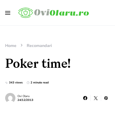
Home
Recomandari
Poker time!
343 views
2 minute read
Ovi Olaru
24/12/2013