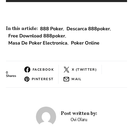
888 Poker
,
Descarca 888poker
,
In this article:
Free Download 888poker
,
Masa De Poker Electronica
,
Poker Online
FACEBOOK
X (TWITTER)
0
Shares
PINTEREST
MAIL
Post written by:
Ovi Olaru