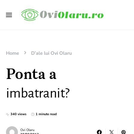
Home
D’ale lui Ovi Olaru
Ponta a
imbatranit?
340 views
1 minute read
Ovi Olaru