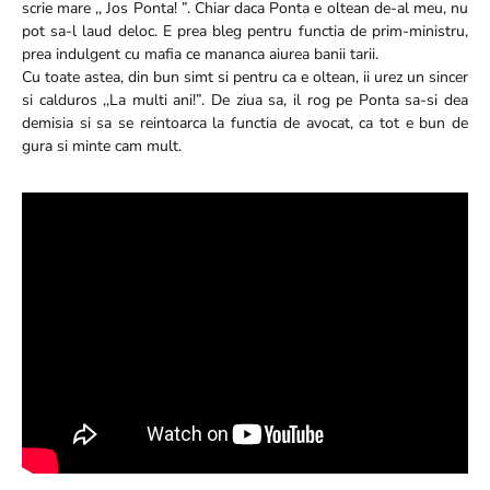
scrie mare ,, Jos Ponta! ”. Chiar daca Ponta e oltean de-al meu, nu
pot sa-l laud deloc. E prea bleg pentru functia de prim-ministru,
prea indulgent cu mafia ce mananca aiurea banii tarii.
Cu toate astea, din bun simt si pentru ca e oltean, ii urez un sincer
si calduros ,,La multi ani!”. De ziua sa, il rog pe Ponta sa-si dea
demisia si sa se reintoarca la functia de avocat, ca tot e bun de
gura si minte cam mult.