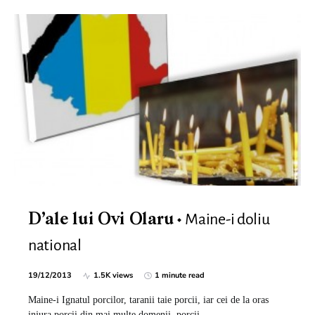
Maine-i doliu
D’ale lui Ovi Olaru
national
19/12/2013
1.5K views
1 minute read
Maine-i Ignatul porcilor, taranii taie porcii, iar cei de la oras
injura porcii din mai multe domenii, porcii…