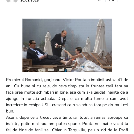
20/09/2013
Premierul Romaniei, gorjeanul Victor Ponta a implinit astazi 41 de
ani. Cu bune si cu rele, de ceva timp sta in fruntea tarii fara sa
faca prea multe schimbari in bine, asa cum s-a laudat inainte de a
ajunge in functia actuala. Drept e ca multa lume a cam avut
incredere in echipa USL, crezand ca o sa aduca tara pe drumul cel
bun.
Acum, dupa ce a trecut ceva timp, iar totul a ramas aproape ca
inainte, putin mai rau, am putea spune, Ponta nu mai e vazut la
fel de bine de fanii sai. Chiar in Targu-Jiu, pe un zid de la Profi