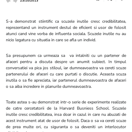
23/10/2013
S-a demonstrat stiintific ca scuzele inutile cresc credibilitatea,
reprezentand un instrument destul de eficient si usor de folosit
atunci cand vine vorba de influenta sociala. Scuzele inutile nu au
nicio legatura cu situatia in care se afla un individ.
Sa presupunem ca urmeaza sa va intalniti cu un partener de
afaceri pentru a discuta despre un anumit subiect. In timpul
conversatiei va pica jos stiloul, iar dumneavoastra va cereti scuze
partenerului de afaceri cu care purtati o discutie. Aceasta scuza
inutila o sa fie apreciata, iar partenerul dumneavoastra de afaceri
o sa aiba incredere in planurile dumneavoastra.
Toate astea s-au demonstrat intr-o serie de experimente realizate
de catre cercetatorii de la Harvard Busniess School. Scuzele
inutile cresc credibilitatea, insa doar in cazul in care nu abuzati de
acest instrument atat de usor de folosit. Daca o sa va cereti scuze
de prea multe ori, cu siguranta o sa deveniti un interlocutor