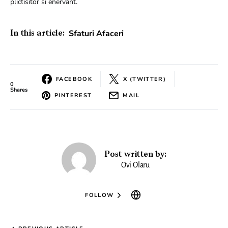
plictisitor si enervant.
Sfaturi Afaceri
In this article:
FACEBOOK
X (TWITTER)
0
Shares
PINTEREST
MAIL
Post written by:
Ovi Olaru
FOLLOW