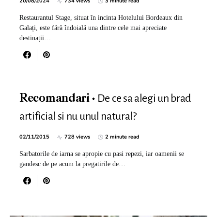
20/08/2024
734 views
3 minute read
Restaurantul Stage, situat în incinta Hotelului Bordeaux din
Galați, este fără îndoială una dintre cele mai apreciate
destinații…
De ce sa alegi un brad
Recomandari
artificial si nu unul natural?
02/11/2015
728 views
2 minute read
Sarbatorile de iarna se apropie cu pasi repezi, iar oamenii se
gandesc de pe acum la pregatirile de…