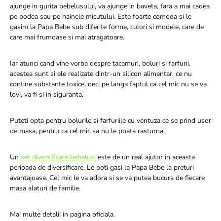
ajunge in gurita bebelusului, va ajunge in baveta, fara a mai cadea
pe podea sau pe hainele micutului. Este foarte comoda si le
gasim la Papa Bebe sub diferite forme, culori si modele, care de
care mai frumoase si mai atragatoare.
Iar atunci cand vine vorba despre tacamuri, boluri si farfurii,
acestea sunt si ele realizate dintr-un silicon alimentar, ce nu
contine substante toxice, deci pe langa faptul ca cel mic nu se va
lovi, va fi si in siguranta.
Puteti opta pentru bolurile si farfuriile cu ventuza ce se prind usor
de masa, pentru ca cel mic sa nu le poata rasturna.
Un
set diversificare bebelusi
este de un real ajutor in aceasta
perioada de diversificare. Le poti gasi la Papa Bebe la preturi
avantajoase. Cel mic le va adora si se va putea bucura de fiecare
masa alaturi de familie.
Mai multe detalii in pagina oficiala.