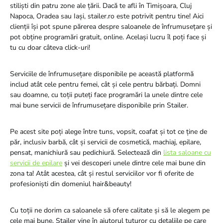
stiliști din patru zone ale țării. Dacă te afli în Timișoara, Cluj
Napoca, Oradea sau Iași, stailer.ro este potrivit pentru tine! Aici
clienții își pot spune părerea despre saloanele de înfrumusețare și
pot obține programări gratuit, online. Același lucru îl poți face și
tu cu doar câteva click-uri!
Serviciile de înfrumusețare disponibile pe această platformă
includ atât cele pentru femei, cât și cele pentru bărbați. Domni
sau doamne, cu toții puteți face programări la unele dintre cele
mai bune servicii de înfrumusețare disponibile prin Stailer.
Pe acest site poți alege între tuns, vopsit, coafat și tot ce ține de
păr, inclusiv barbă, cât și servicii de cosmetică, machiaj, epilare,
pensat, manichiură sau pedichiură. Selectează din
lista saloane cu
servicii de epilare
și vei descoperi unele dintre cele mai bune din
zona ta! Atât acestea, cât și restul serviciilor vor fi oferite de
profesioniști din domeniul hair&beauty!
Cu toții ne dorim ca saloanele să ofere calitate și să le alegem pe
cele mai bune. Stailer vine în ajutorul tuturor cu detaliile pe care