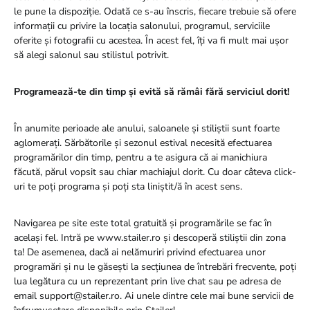
le pune la dispoziție. Odată ce s-au înscris, fiecare trebuie să ofere
informații cu privire la locația salonului, programul, serviciile
oferite și fotografii cu acestea. În acest fel, îți va fi mult mai ușor
să alegi salonul sau stilistul potrivit.
Programează-te din timp și evită să rămâi fără serviciul dorit!
În anumite perioade ale anului, saloanele și stiliștii sunt foarte
aglomerați. Sărbătorile și sezonul estival necesită efectuarea
programărilor din timp, pentru a te asigura că ai manichiura
făcută, părul vopsit sau chiar machiajul dorit. Cu doar câteva click-
uri te poți programa și poți sta liniștit/ă în acest sens.
Navigarea pe site este total gratuită și programările se fac în
același fel. Intră pe www.stailer.ro și descoperă stiliștii din zona
ta! De asemenea, dacă ai nelămuriri privind efectuarea unor
programări și nu le găsești la secțiunea de întrebări frecvente, poți
lua legătura cu un reprezentant prin live chat sau pe adresa de
email support@stailer.ro. Ai unele dintre cele mai bune servicii de