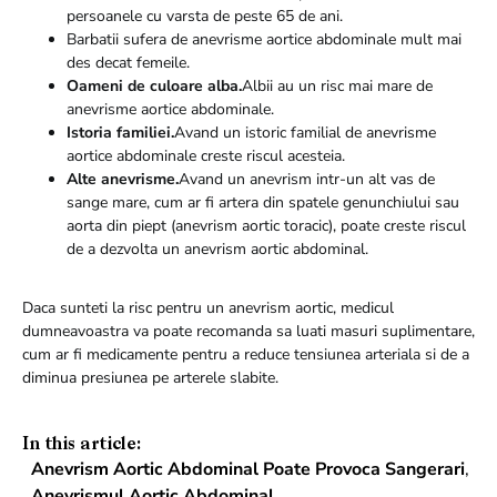
persoanele cu varsta de peste 65 de ani.
Barbatii sufera de anevrisme aortice abdominale mult mai
des decat femeile.
Oameni de culoare alba.
Albii au un risc mai mare de
anevrisme aortice abdominale.
Istoria familiei.
Avand un istoric familial de anevrisme
aortice abdominale creste riscul acesteia.
Alte anevrisme.
Avand un anevrism intr-un alt vas de
sange mare, cum ar fi artera din spatele genunchiului sau
aorta din piept (anevrism aortic toracic), poate creste riscul
de a dezvolta un anevrism aortic abdominal.
Daca sunteti la risc pentru un anevrism aortic, medicul
dumneavoastra va poate recomanda sa luati masuri suplimentare,
cum ar fi medicamente pentru a reduce tensiunea arteriala si de a
diminua presiunea pe arterele slabite.
In this article:
Anevrism Aortic Abdominal Poate Provoca Sangerari
,
Anevrismul Aortic Abdominal
,