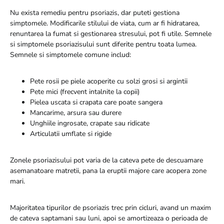
Nu exista remediu pentru psoriazis, dar puteti gestiona
simptomele. Modificarile stilului de viata, cum ar fi hidratarea,
renuntarea la fumat si gestionarea stresului, pot fi utile. Semnele
si simptomele psoriazisului sunt diferite pentru toata lumea.
Semnele si simptomele comune includ:
Pete rosii pe piele acoperite cu solzi grosi si argintii
Pete mici (frecvent intalnite la copii)
Pielea uscata si crapata care poate sangera
Mancarime, arsura sau durere
Unghiile ingrosate, crapate sau ridicate
Articulatii umflate si rigide
Zonele psoriazisului pot varia de la cateva pete de descuamare
asemanatoare matretii, pana la eruptii majore care acopera zone
mari.
Majoritatea tipurilor de psoriazis trec prin cicluri, avand un maxim
de cateva saptamani sau luni, apoi se amortizeaza o perioada de