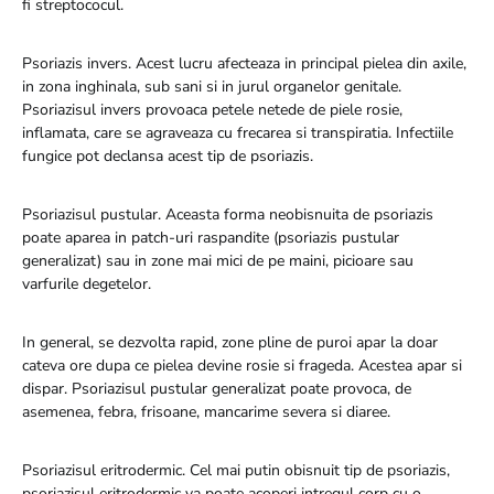
fi streptococul.
Psoriazis invers. Acest lucru afecteaza in principal pielea din axile,
in zona inghinala, sub sani si in jurul organelor genitale.
Psoriazisul invers provoaca petele netede de piele rosie,
inflamata, care se agraveaza cu frecarea si transpiratia. Infectiile
fungice pot declansa acest tip de psoriazis.
Psoriazisul pustular. Aceasta forma neobisnuita de psoriazis
poate aparea in patch-uri raspandite (psoriazis pustular
generalizat) sau in zone mai mici de pe maini, picioare sau
varfurile degetelor.
In general, se dezvolta rapid, zone pline de puroi apar la doar
cateva ore dupa ce pielea devine rosie si frageda. Acestea apar si
dispar. Psoriazisul pustular generalizat poate provoca, de
asemenea, febra, frisoane, mancarime severa si diaree.
Psoriazisul eritrodermic. Cel mai putin obisnuit tip de psoriazis,
psoriazisul eritrodermic va poate acoperi intregul corp cu o