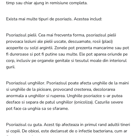
timp sau chiar ajung in remisiune completa.
Exista mai multe tipuri de psoriazis. Acestea includ:
Psoriazisul pielii. Cea mai frecventa forma, psoriazisul pielii
provoaca leziuni ale pielii uscate, descuamate, rosii (placi)
acoperite cu solzi argintii. Zonele pot prezenta mancarime sau pot
fi dureroase si pot fi putine sau multe. Ele pot aparea oriunde pe
corp, inclusiv pe organele genitale si tesutul moale din interiorul
gurii.
Psoriazisul unghiilor. Psoriazisul poate afecta unghiile de la maini
si unghiile de la picioare, provocand cresterea, decolorarea
anormala a unghiilor si ruperea. Unghiile psoriazice s-ar putea
desface si separa de patul unghiilor (onicoliza). Cazurile severe
pot face ca unghia sa se sfarame.
Psoriazisul cu guta. Acest tip afecteaza in primul rand adultii tineri
si copiii. De obicei, este declansat de o infectie bacteriana, cum ar