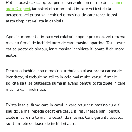
Poti in acest caz sa optezi pentru serviciile unei firme de
inchirieri
auto Otopeni
, iar astfel din momentul in care vei iesi de la
aeroport, vei putea sa inchiriezi o masina, de care te vei folosi
atata timp cat vei sta in capitala.
Apoi, in momentul in care vei calatori inapoi spre casa, vei returna
masina firmei de inchiriei auto de care masina apartine. Totul este
cat se poate de simplu, iar o masina inchiriata iti poate fi de mare
ajutor.
Pentru a inchiria insa o masina, trebuie sa ai asupra ta cartea de
identitate, si trebuie sa stii ca in cele mai multe cazuri, firmele
solicita sa li se plateasca suma in avans pentru toate zilele in care
masina va fi inchiriata.
Exista insa si firme care in cazul in care returnezi masina cu o zi
sau doua mai repede decat era cazul, iti returneaza banii pentru
zilele in care nu te mai folosesti de masina. Cu siguranta acestea
sunt firmele serioase de inchirieri auto.