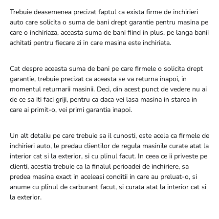
Trebuie deasemenea precizat faptul ca exista firme de inchirieri
auto care solicita o suma de bani drept garantie pentru masina pe
care o inchiriaza, aceasta suma de bani fiind in plus, pe langa banii
achitati pentru fiecare zi in care masina este inchiriata.
Cat despre aceasta suma de bani pe care firmele o solicita drept
garantie, trebuie precizat ca aceasta se va returna inapoi, in
momentul returnarii masinii. Deci, din acest punct de vedere nu ai
de ce sa iti faci griji, pentru ca daca vei lasa masina in starea in
care ai primit-o, vei primi garantia inapoi.
Un alt detaliu pe care trebuie sa il cunosti, este acela ca firmele de
inchirieri auto, le predau clientilor de regula masinile curate atat la
interior cat si la exterior, si cu plinul facut. In ceea ce ii priveste pe
clienti, acestia trebuie ca la finalul perioadei de inchiriere, sa
predea masina exact in aceleasi conditii in care au preluat-o, si
anume cu plinul de carburant facut, si curata atat la interior cat si
la exterior.