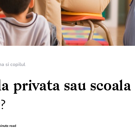
 si copilul
a privata sau scoala
?
inute read