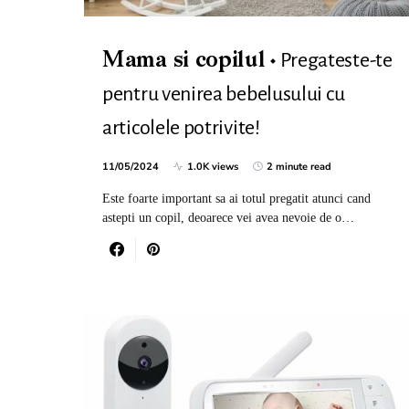
Pregateste-te
Mama si copilul
pentru venirea bebelusului cu
articolele potrivite!
11/05/2024
1.0K views
2 minute read
Este foarte important sa ai totul pregatit atunci cand
astepti un copil, deoarece vei avea nevoie de o…