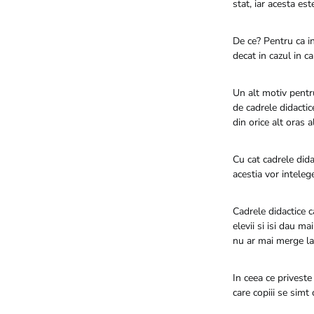
stat, iar acesta es
De ce? Pentru ca in
decat in cazul in ca
Un alt motiv pentru
de cadrele didacti
din orice alt oras 
Cu cat cadrele dida
acestia vor inteleg
Cadrele didactice 
elevii si isi dau ma
nu ar mai merge la 
In ceea ce priveste
care copiii se simt 