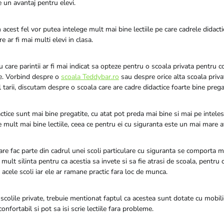
te un avantaj pentru elevi.
 acest fel vor putea intelege mult mai bine lectiile pe care cadrele didactic
re ar fi mai multi elevi in clasa.
 care parintii ar fi mai indicat sa opteze pentru o scoala privata pentru co
ce. Vorbind despre o
scoala Teddybar.ro
sau despre orice alta scoala priva
al tarii, discutam despre o scoala care are cadre didactice foarte bine prega
ctice sunt mai bine pregatite, cu atat pot preda mai bine si mai pe intelesu
e mult mai bine lectiile, ceea ce pentru ei cu siguranta este un mai mare a
care fac parte din cadrul unei scoli particulare cu siguranta se comporta 
i mult silinta pentru ca acestia sa invete si sa fie atrasi de scoala, pentru 
acele scoli iar ele ar ramane practic fara loc de munca.
 scolile private, trebuie mentionat faptul ca acestea sunt dotate cu mobili
confortabil si pot sa isi scrie lectiile fara probleme.