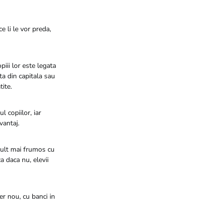
e li le vor preda,
piii lor este legata
ta din capitala sau
tite.
l copiilor, iar
vantaj.
mult mai frumos cu
ca daca nu, elevii
er nou, cu banci in