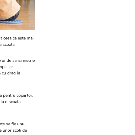
ot ceea ce este mai
a scoala.
 unde sa isi inscrie
pii, iar
a cu drag la
a pentru copiii lor.
e la o scoala
ate sa fie unul
e unor scoli de