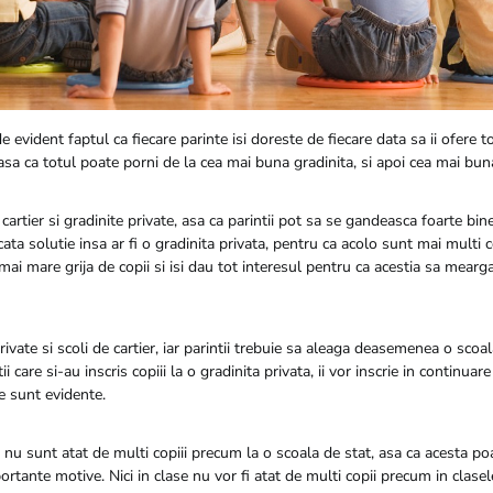
e evident faptul ca fiecare parinte isi doreste de fiecare data sa ii ofere t
asa ca totul poate porni de la cea mai buna gradinita, si apoi cea mai bun
 cartier si gradinite private, asa ca parintii pot sa se gandeasca foarte bine
cata solutie insa ar fi o gradinita privata, pentru ca acolo sunt mai multi co
ai mare grija de copii si isi dau tot interesul pentru ca acestia sa mearg
rivate si scoli de cartier, iar parintii trebuie sa aleaga deasemenea o scoal
i care si-au inscris copiii la o gradinita privata, ii vor inscrie in continuar
le sunt evidente.
 nu sunt atat de multi copiii precum la o scoala de stat, asa ca acesta po
ortante motive. Nici in clase nu vor fi atat de multi copii precum in clasel