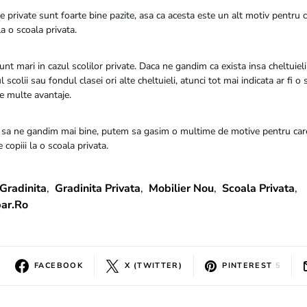
le private sunt foarte bine pazite, asa ca acesta este un alt motiv pentru c
 la o scoala privata.
nt mari in cazul scolilor private. Daca ne gandim ca exista insa cheltuieli 
scolii sau fondul clasei ori alte cheltuieli, atunci tot mai indicata ar fi o 
te multe avantaje.
sa ne gandim mai bine, putem sa gasim o multime de motive pentru care 
ie copiii la o scoala privata.
Gradinita
,
Gradinita Privata
,
Mobilier Nou
,
Scoala Privata
,
ar.ro
FACEBOOK
X (TWITTER)
PINTEREST
5