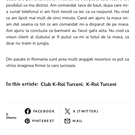
posibilul sa ma distrez. Am comandat ceva de baut, dupa care mi-
a sunat telefonul si am fost nevoit sa ies ca sa raspund. Nu cred
ca am lipsit mai mult de cinci minute. Cand am ajuns la masa mi-
am dat seama ca tot ce am comandat mi-a disparut de pe masa.
Am ajuns la concluzia ca barmanii au facut gafa asta. Nu cred ca
vreun client al clubului ar fi putut sa-mi ia totul de la masa, ca
doar nu traim in jungla.
Din pacate in Romania sunt prea multi angajati neseriosi ce pot sa
strice imaginea firmei la care lucreaza.
Club K-Rol Turceni
,
K-Rol Turceni
In this article:
FACEBOOK
X (TWITTER)
0
Shares
PINTEREST
MAIL