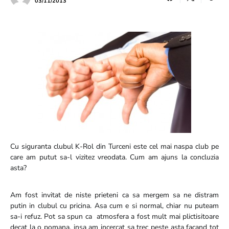
03/11/2013
Cu siguranta clubul K-Rol din Turceni este cel mai naspa club pe
care am putut sa-l vizitez vreodata. Cum am ajuns la concluzia
asta?
Am fost invitat de niste prieteni ca sa mergem sa ne distram
putin in clubul cu pricina. Asa cum e si normal, chiar nu puteam
sa-i refuz. Pot sa spun ca atmosfera a fost mult mai plictisitoare
decat la o pomana, insa am incercat sa trec peste asta facand tot