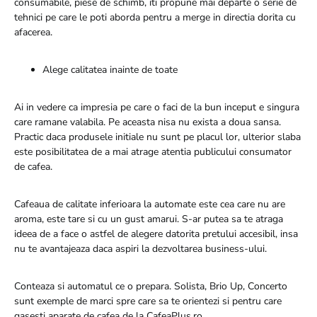
consumabile, piese de schimb, iti propune mai departe o serie de
tehnici pe care le poti aborda pentru a merge in directia dorita cu
afacerea.
Alege calitatea inainte de toate
Ai in vedere ca impresia pe care o faci de la bun inceput e singura
care ramane valabila. Pe aceasta nisa nu exista a doua sansa.
Practic daca produsele initiale nu sunt pe placul lor, ulterior slaba
este posibilitatea de a mai atrage atentia publicului consumator
de cafea.
Cafeaua de calitate inferioara la automate este cea care nu are
aroma, este tare si cu un gust amarui. S-ar putea sa te atraga
ideea de a face o astfel de alegere datorita pretului accesibil, insa
nu te avantajeaza daca aspiri la dezvoltarea business-ului.
Conteaza si automatul ce o prepara. Solista, Brio Up, Concerto
sunt exemple de marci spre care sa te orientezi si pentru care
gasesti aparate de cafea de la CafeaPlus.ro.