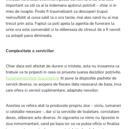
important sa stii ca ai la indemana ajutorul potrivit – chiar si in
miez de noapte. Poate fi traumatizant sa descoperi trupul
neinsufletit al cuiva iubit la o ora tarzie, mai ales cand nu ai mai
trecut prin asta. Faptul ca poti apela la agentia de funerare la
orice ora este convenabil si te elibereaza de stresul de a fi nevoit
sa astepti pana dimineata.
Complexitate a serviciilor
Chiar daca esti afectat de durere si tristete, asta nu inseamna ca
trebuie sa te pripesti in ceea ce priveste luarea deciziilor potrivite.
Funerarenonstop-bucuresti.ro
iti pune la dispozitie pachete de
servicii diverse, ce acopera de fiecare data necesarul de baza, insa
care ofera si servicii suplimentare, adaptate nevoilor.
Acestea se refera atat la produsele propriu zise – sicriu, lumanari
si celelalte necesare -, dar si la serviciile de toaletare, constatare
deces, eliberare acte diverse. Ai siguranta ca nimic nu lipseste in
ziua inmormantarii, cand pe baza lor se va putea oficia si finaliza