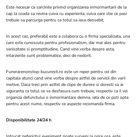
Este necesar ca sarcinile privind organizarea inmormantarii de la
cap la coada sa revina cuiva cu experienta, cuiva care stie ce pasi
trebuie sa parcurga pentru ca totul sa iasa deosebit.
In acest caz, preferabil este a colabora cu o firma specializata, una
care este cunoscuta pentru profesionalism, dar mai ales pentru
seriozitate si promptitudine. Cand vine vorba despre asta,
intarzierile sunt problematice, deci de nedorit.
Funerarenonstop-bucuresti.ro este un reper pentru cei din
capitala atunci cand vine vorba despre astfel de servicii din varii
motive. Daca treci prin astfel de clipe de durere si doresti sa ai
siguranta ca totul se va desfasura cum trebuie, respectiv ca ii vei
organiza defunctului o inmormantare demna, iata de ce poti opta
pentru acest nume, respectiv ce aspecte recomanda firma.
Disponibilitate 24/24 h
Intrucat nefericitul eveniment poate surveni la orice ora, este