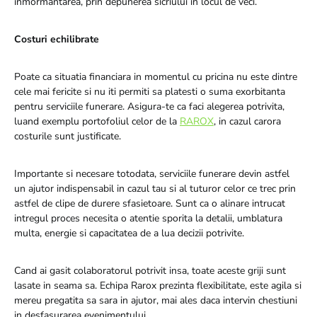
inmormantarea, prin depunerea sicriului in locul de veci.
Costuri echilibrate
Poate ca situatia financiara in momentul cu pricina nu este dintre
cele mai fericite si nu iti permiti sa platesti o suma exorbitanta
pentru serviciile funerare. Asigura-te ca faci alegerea potrivita,
luand exemplu portofoliul celor de la
RAROX
, in cazul carora
costurile sunt justificate.
Importante si necesare totodata, serviciile funerare devin astfel
un ajutor indispensabil in cazul tau si al tuturor celor ce trec prin
astfel de clipe de durere sfasietoare. Sunt ca o alinare intrucat
intregul proces necesita o atentie sporita la detalii, umblatura
multa, energie si capacitatea de a lua decizii potrivite.
Cand ai gasit colaboratorul potrivit insa, toate aceste griji sunt
lasate in seama sa. Echipa Rarox prezinta flexibilitate, este agila si
mereu pregatita sa sara in ajutor, mai ales daca intervin chestiuni
in desfasurarea evenimentului.