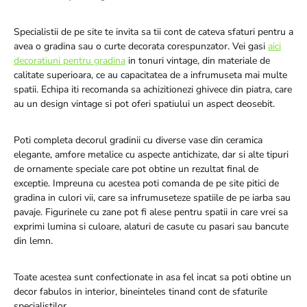
Specialistii de pe site te invita sa tii cont de cateva sfaturi pentru a
avea o gradina sau o curte decorata corespunzator. Vei gasi
aici
decoratiuni pentru gradina
in tonuri vintage, din materiale de
calitate superioara, ce au capacitatea de a infrumuseta mai multe
spatii. Echipa iti recomanda sa achizitionezi ghivece din piatra, care
au un design vintage si pot oferi spatiului un aspect deosebit.
Poti completa decorul gradinii cu diverse vase din ceramica
elegante, amfore metalice cu aspecte antichizate, dar si alte tipuri
de ornamente speciale care pot obtine un rezultat final de
exceptie. Impreuna cu acestea poti comanda de pe site pitici de
gradina in culori vii, care sa infrumuseteze spatiile de pe iarba sau
pavaje. Figurinele cu zane pot fi alese pentru spatii in care vrei sa
exprimi lumina si culoare, alaturi de casute cu pasari sau bancute
din lemn.
Toate acestea sunt confectionate in asa fel incat sa poti obtine un
decor fabulos in interior, bineinteles tinand cont de sfaturile
specialistilor.