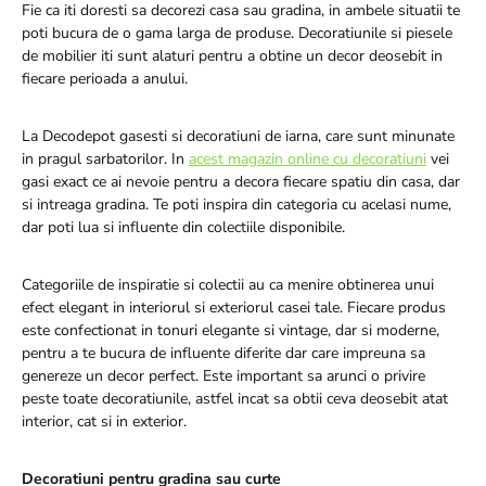
Fie ca iti doresti sa decorezi casa sau gradina, in ambele situatii te
poti bucura de o gama larga de produse. Decoratiunile si piesele
de mobilier iti sunt alaturi pentru a obtine un decor deosebit in
fiecare perioada a anului.
La Decodepot gasesti si decoratiuni de iarna, care sunt minunate
in pragul sarbatorilor. In
acest magazin online cu decoratiuni
vei
gasi exact ce ai nevoie pentru a decora fiecare spatiu din casa, dar
si intreaga gradina. Te poti inspira din categoria cu acelasi nume,
dar poti lua si influente din colectiile disponibile.
Categoriile de inspiratie si colectii au ca menire obtinerea unui
efect elegant in interiorul si exteriorul casei tale. Fiecare produs
este confectionat in tonuri elegante si vintage, dar si moderne,
pentru a te bucura de influente diferite dar care impreuna sa
genereze un decor perfect. Este important sa arunci o privire
peste toate decoratiunile, astfel incat sa obtii ceva deosebit atat
interior, cat si in exterior.
Decoratiuni pentru gradina sau curte