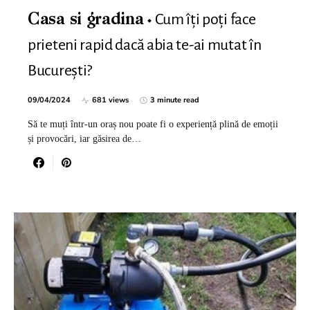
Cum îți poți face
Casa si gradina
prieteni rapid dacă abia te-ai mutat în
București?
09/04/2024
681 views
3 minute read
Să te muți într-un oraș nou poate fi o experiență plină de emoții
și provocări, iar găsirea de…