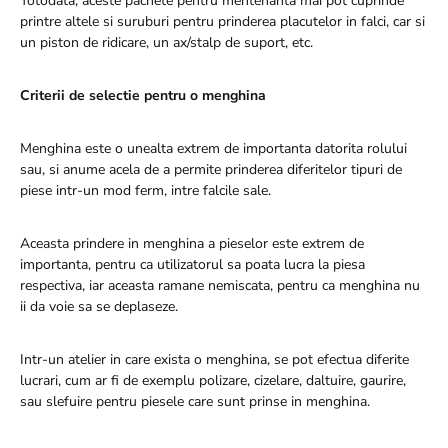
Totodata, aceste pachete pentru mentenanta mai pot cuprinde
printre altele si suruburi pentru prinderea placutelor in falci, car si
un piston de ridicare, un ax/stalp de suport, etc.
Criterii de selectie pentru o menghina
Menghina este o unealta extrem de importanta datorita rolului
sau, si anume acela de a permite prinderea diferitelor tipuri de
piese intr-un mod ferm, intre falcile sale.
Aceasta prindere in menghina a pieselor este extrem de
importanta, pentru ca utilizatorul sa poata lucra la piesa
respectiva, iar aceasta ramane nemiscata, pentru ca menghina nu
ii da voie sa se deplaseze.
Intr-un atelier in care exista o menghina, se pot efectua diferite
lucrari, cum ar fi de exemplu polizare, cizelare, daltuire, gaurire,
sau slefuire pentru piesele care sunt prinse in menghina.