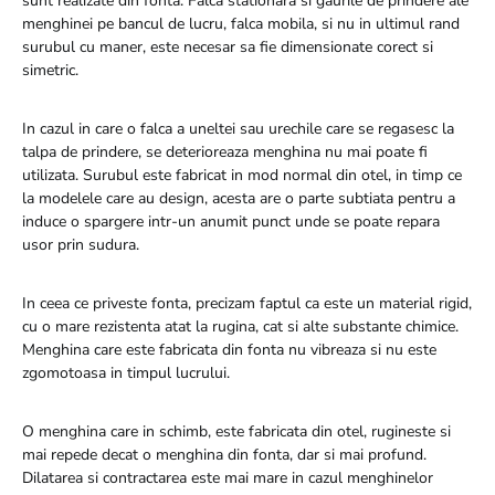
sunt realizate din fonta. Falca stationara si gaurile de prindere ale
menghinei pe bancul de lucru, falca mobila, si nu in ultimul rand
surubul cu maner, este necesar sa fie dimensionate corect si
simetric.
In cazul in care o falca a uneltei sau urechile care se regasesc la
talpa de prindere, se deterioreaza menghina nu mai poate fi
utilizata. Surubul este fabricat in mod normal din otel, in timp ce
la modelele care au design, acesta are o parte subtiata pentru a
induce o spargere intr-un anumit punct unde se poate repara
usor prin sudura.
In ceea ce priveste fonta, precizam faptul ca este un material rigid,
cu o mare rezistenta atat la rugina, cat si alte substante chimice.
Menghina care este fabricata din fonta nu vibreaza si nu este
zgomotoasa in timpul lucrului.
O menghina care in schimb, este fabricata din otel, rugineste si
mai repede decat o menghina din fonta, dar si mai profund.
Dilatarea si contractarea este mai mare in cazul menghinelor