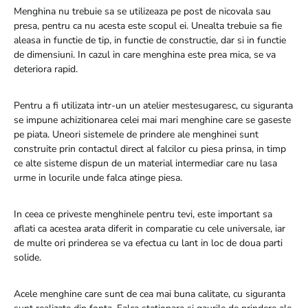
Menghina nu trebuie sa se utilizeaza pe post de nicovala sau
presa, pentru ca nu acesta este scopul ei. Unealta trebuie sa fie
aleasa in functie de tip, in functie de constructie, dar si in functie
de dimensiuni. In cazul in care menghina este prea mica, se va
deteriora rapid.
Pentru a fi utilizata intr-un un atelier mestesugaresc, cu siguranta
se impune achizitionarea celei mai mari menghine care se gaseste
pe piata. Uneori sistemele de prindere ale menghinei sunt
construite prin contactul direct al falcilor cu piesa prinsa, in timp
ce alte sisteme dispun de un material intermediar care nu lasa
urme in locurile unde falca atinge piesa.
In ceea ce priveste menghinele pentru tevi, este important sa
aflati ca acestea arata diferit in comparatie cu cele universale, iar
de multe ori prinderea se va efectua cu lant in loc de doua parti
solide.
Acele menghine care sunt de cea mai buna calitate, cu siguranta