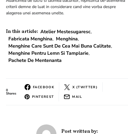
Adancimea de lucru si latimea bacurilor, reprezinta de-asemenea
criterii demne de luat in considerare cand vine vorba despre
alegerea unei asemenea unelte.
Atelier Mestesugaresc
,
In this article:
Fabricata Menghina
,
Menghina
,
Menghine Care Sunt De Cea Mai Buna Calitate
,
Menghine Pentru Lemn Si Tamplarie
,
Pachete De Mentenanta
FACEBOOK
X (TWITTER)
0
Shares
PINTEREST
MAIL
Post written by: