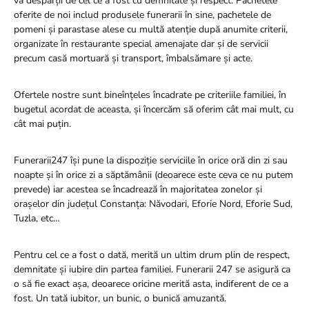
vă despărții de cel ce a fost cu demnitate și respect. Pachetele
oferite de noi includ produsele funerarii în sine, pachetele de
pomeni și parastase alese cu multă atenție după anumite criterii,
organizate în restaurante special amenajate dar și de servicii
precum casă mortuară și transport, îmbalsămare și acte.
Ofertele nostre sunt bineînțeles încadrate pe criteriile familiei, în
bugetul acordat de aceasta, și încercăm să oferim cât mai mult, cu
cât mai puțin.
Funerarii247 își pune la dispoziție serviciile în orice oră din zi sau
noapte și în orice zi a săptămânii (deoarece este ceva ce nu putem
prevede) iar acestea se încadrează în majoritatea zonelor și
orașelor din județul Constanța: Năvodari, Eforie Nord, Eforie Sud,
Tuzla, etc…
Pentru cel ce a fost o dată, merită un ultim drum plin de respect,
demnitate și iubire din partea familiei. Funerarii 247 se asigură ca
o să fie exact așa, deoarece oricine merită asta, indiferent de ce a
fost. Un tată iubitor, un bunic, o bunică amuzantă.