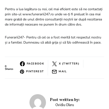
Pentru a lua legătura cu noi, cel mai eficient este să ne contactați
prin site-ul www.funerarii247.ro unde ve-ți fi preluat în cea mai
mare grabă de unul dintre consultanții noștrii iar după recoltarea
de informații necesare ne punem în drum către dvs.
Funerarii247- Pentru că cel ce a fost merită tot respectul nostru
și a familiei. Dumnezeu să aibă grija și să îl/o odihnească în pace.
FACEBOOK
X (TWITTER)
0
Shares
PINTEREST
MAIL
Post written by:
Ovidiu Olaru