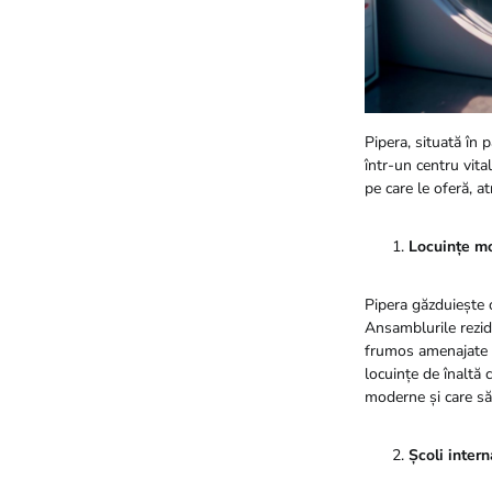
Pipera, situată în 
într-un centru vital
pe care le oferă, at
Locuințe mo
Pipera găzduiește o
Ansamblurile rezide
frumos amenajate și
locuințe de înaltă 
moderne și care să 
Școli intern