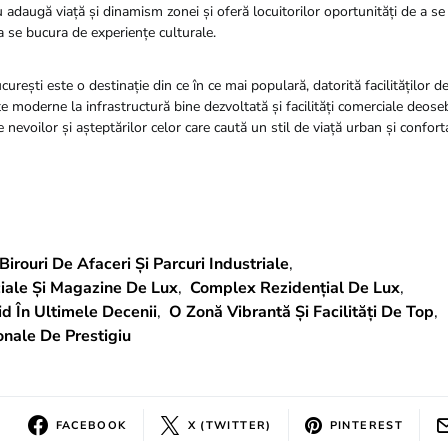
u adaugă viață și dinamism zonei și oferă locuitorilor oportunități de a se
a se bucura de experiențe culturale.
urești este o destinație din ce în ce mai populară, datorită facilităților d
țe moderne la infrastructură bine dezvoltată și facilități comerciale deose
nevoilor și așteptărilor celor care caută un stil de viață urban și conforta
Birouri De Afaceri Și Parcuri Industriale
,
iale Și Magazine De Lux
,
Complex Rezidențial De Lux
,
d În Ultimele Decenii
,
O Zonă Vibrantă Și Facilități De Top
,
ionale De Prestigiu
FACEBOOK
X (TWITTER)
PINTEREST