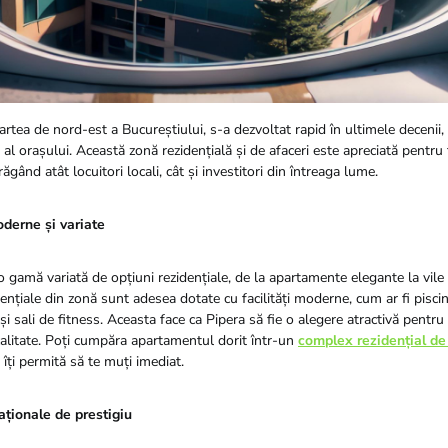
partea de nord-est a Bucureștiului, s-a dezvoltat rapid în ultimele deceni
 al orașului. Această zonă rezidențială și de afaceri este apreciată pentru f
răgând atât locuitori locali, cât și investitori din întreaga lume.
derne și variate
 gamă variată de opțiuni rezidențiale, de la apartamente elegante la vile 
nțiale din zonă sunt adesea dotate cu facilități moderne, cum ar fi piscine
 sali de fitness. Aceasta face ca Pipera să fie o alegere atractivă pentru 
calitate. Poți cumpăra apartamentul dorit într-un
complex rezidențial de
îți permită să te muți imediat.
aționale de prestigiu