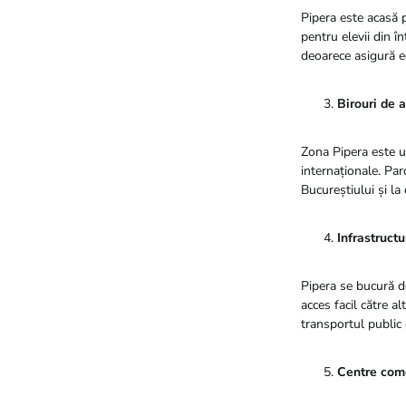
Pipera este acasă p
pentru elevii din î
deoarece asigură ed
Birouri de a
Zona Pipera este u
internaționale. Par
Bucureștiului și la
Infrastruct
Pipera se bucură de
acces facil către a
transportul public 
Centre come