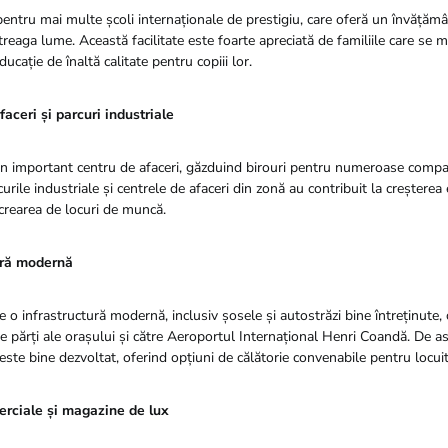
entru mai multe școli internaționale de prestigiu, care oferă un învățămâ
ntreaga lume. Această facilitate este foarte apreciată de familiile care se 
ucație de înaltă calitate pentru copiii lor.
faceri și parcuri industriale
n important centru de afaceri, găzduind birouri pentru numeroase compan
curile industriale și centrele de afaceri din zonă au contribuit la creștere
 crearea de locuri de muncă.
ură modernă
 o infrastructură modernă, inclusiv șosele și autostrăzi bine întreținute,
lte părți ale orașului și către Aeroportul Internațional Henri Coandă. De 
este bine dezvoltat, oferind opțiuni de călătorie convenabile pentru locuit
rciale și magazine de lux