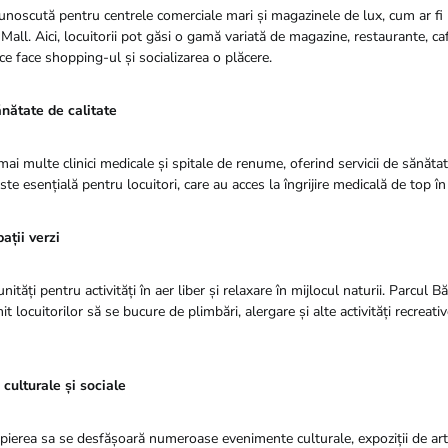
unoscută pentru centrele comerciale mari și magazinele de lux, cum ar 
all. Aici, locuitorii pot găsi o gamă variată de magazine, restaurante, ca
ce face shopping-ul și socializarea o plăcere.
nătate de calitate
ai multe clinici medicale și spitale de renume, oferind servicii de sănătate
este esențială pentru locuitori, care au acces la îngrijire medicală de top în
pații verzi
ități pentru activități în aer liber și relaxare în mijlocul naturii. Parcul B
it locuitorilor să se bucure de plimbări, alergare și alte activități recreat
culturale și sociale
opierea sa se desfășoară numeroase evenimente culturale, expoziții de art