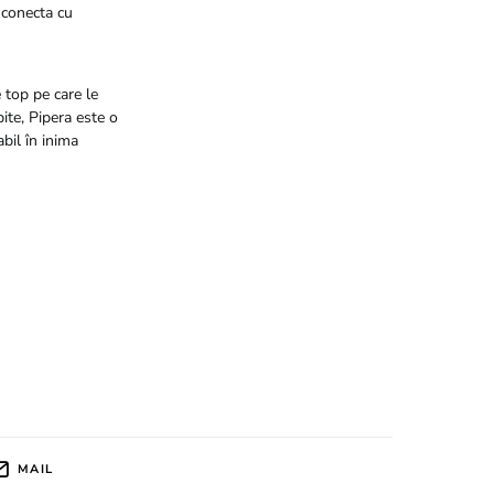
 conecta cu
e top pe care le
bite, Pipera este o
bil în inima
MAIL