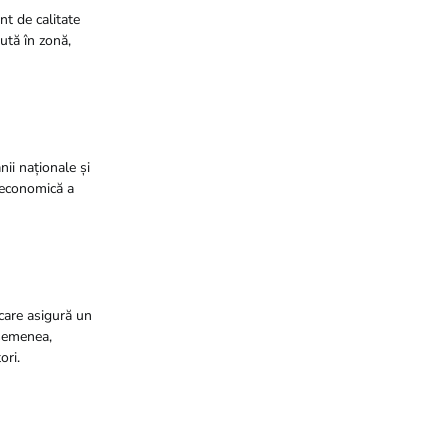
nt de calitate
mută în zonă,
ii naționale și
a economică a
 care asigură un
asemenea,
ori.