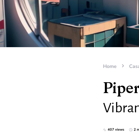
Home
Casa
Pipe
Vibran
407 views
2 m