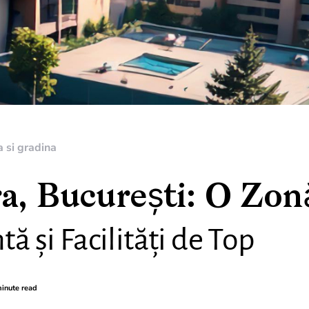
 si gradina
ra, București: O Zon
tă și Facilități de Top
inute read