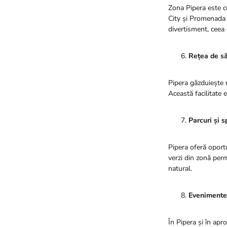
Zona Pipera este c
City și Promenada M
divertisment, ceea 
Rețea de să
Pipera găzduiește m
Această facilitate 
Parcuri și s
Pipera oferă oportun
verzi din zonă perm
natural.
Evenimente 
În Pipera și în apr