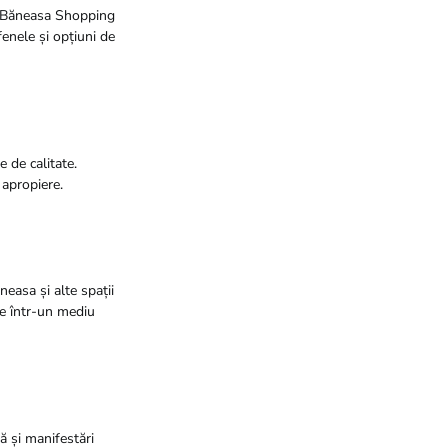
fi Băneasa Shopping
fenele și opțiuni de
 de calitate.
 apropiere.
ăneasa și alte spații
ive într-un mediu
ă și manifestări