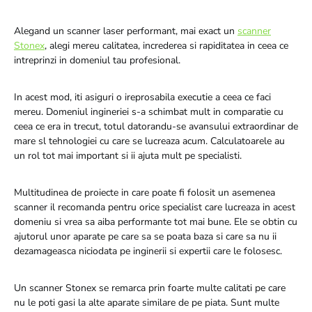
Alegand un scanner laser performant, mai exact un
scanner
Stonex
, alegi mereu calitatea, increderea si rapiditatea in ceea ce
intreprinzi in domeniul tau profesional.
In acest mod, iti asiguri o ireprosabila executie a ceea ce faci
mereu. Domeniul ingineriei s-a schimbat mult in comparatie cu
ceea ce era in trecut, totul datorandu-se avansului extraordinar de
mare sl tehnologiei cu care se lucreaza acum. Calculatoarele au
un rol tot mai important si ii ajuta mult pe specialisti.
Multitudinea de proiecte in care poate fi folosit un asemenea
scanner il recomanda pentru orice specialist care lucreaza in acest
domeniu si vrea sa aiba performante tot mai bune. Ele se obtin cu
ajutorul unor aparate pe care sa se poata baza si care sa nu ii
dezamageasca niciodata pe inginerii si expertii care le folosesc.
Un scanner Stonex se remarca prin foarte multe calitati pe care
nu le poti gasi la alte aparate similare de pe piata. Sunt multe