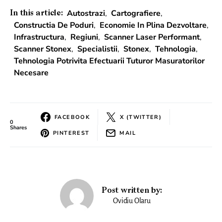
Autostrazi
,
Cartografiere
,
In this article:
Constructia De Poduri
,
Economie In Plina Dezvoltare
,
Infrastructura
,
Regiuni
,
Scanner Laser Performant
,
Scanner Stonex
,
Specialistii
,
Stonex
,
Tehnologia
,
Tehnologia Potrivita Efectuarii Tuturor Masuratorilor
Necesare
FACEBOOK
X (TWITTER)
0
Shares
PINTEREST
MAIL
Post written by:
Ovidiu Olaru