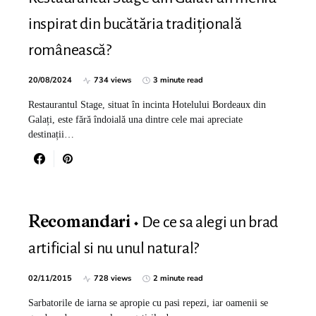
inspirat din bucătăria tradițională
românească?
20/08/2024
734 views
3 minute read
Restaurantul Stage, situat în incinta Hotelului Bordeaux din
Galați, este fără îndoială una dintre cele mai apreciate
destinații…
De ce sa alegi un brad
Recomandari
artificial si nu unul natural?
02/11/2015
728 views
2 minute read
Sarbatorile de iarna se apropie cu pasi repezi, iar oamenii se