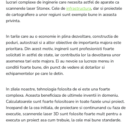
lucrari complexe de inginerie care necesita astfel de aparate ca
scannerele laser Stonex. Cele de
infrastructura
, dar si proiectele
de cartografiere a unor regiuni sunt exemple bune in aceasta
privinta.
In tarile care au o economie in plina dezvoltare, constructia de
poduri, autostrazi si a altor obiective de importanta majora este
prioritara. Din acest motiv, inginerii sunt profesionisti foarte
solicitati in astfel de state, iar contributia lor la devoltarea unor
asemenea tari este majora. Ei au nevoie sa lucreze mereu in
conditii foarte bune, din punct de vedere al dotarilor si
echipamentelor pe care le detin.
In zilele noastre, tehnologia folosita de ei este una foarte
complexa. Aceasta beneficiaza de ultimele inventii in domeniu.
Calculatoarele sunt foarte folositoare in toate fazele unui proiect.
Incepand de la cea initiala, de proiectare si continunand cu faza de
executie, scannerele laser 3D sunt folosite foarte mult pentru a
executa un proiect asa cum trebuie, la cele mai bune standarde.