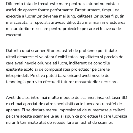
Diferenta fata de trecut este mare pentru ca atunci nu existau
astfel de aparate foarte performante. Drept urmare, timpul de
executie a lucrarilor devenea mai lung, calitatea lor putea fi putin
mai scazuta, iar specialistii aveau dificultati mai mari in efectuarea
masuratorilor necesare pentru proiectele pe care ei le aveau de
executat.
Datorita unui scanner Stonex, astfel de probleme pot fi date
uitarii deoarece el va ofera flexibilitatea, rapiditatea si precizia de
care aveti nevoie oriunde ati lucra, indiferent de conditiile
existente acolo si de complexitatea proiectelor pe care le
intreprindeti. Pe el va puteti baza oricand aveti nevoie de
tehnologia potrivita efectuarii tuturor masuratorilor necesare.
Aveti de ales intre mai multe modele de scanner, insa cel laser 3D
e cel mai apreciat de catre specialistii carte lucreaza cu astfel de
aparate. Ei se declara mereu impresionati de numeroasele calitati
pe care aceste scannere le au si spun ca proiectele la care lucreaza
nu ar fi terminate atat de repede fara un astfel de scanner.