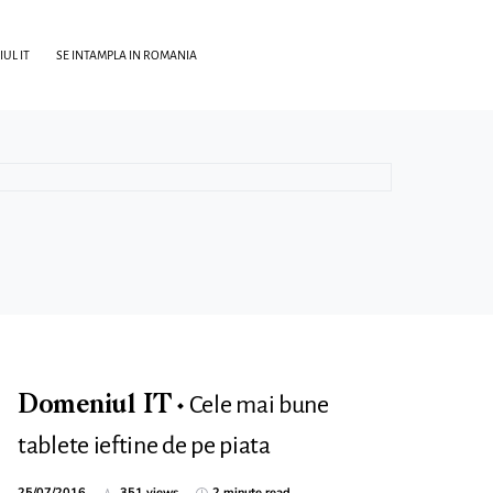
UL IT
SE INTAMPLA IN ROMANIA
Cele mai bune
Domeniul IT
tablete ieftine de pe piata
25/07/2016
351 views
2 minute read