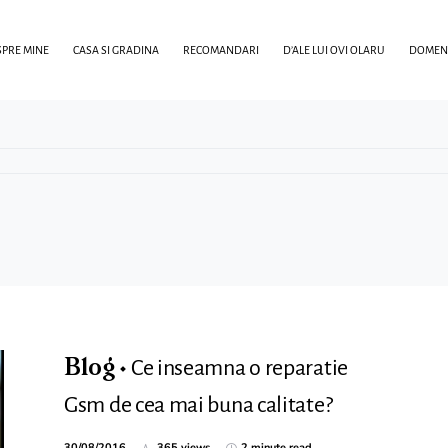
PRE MINE
CASA SI GRADINA
RECOMANDARI
D’ALE LUI OVI OLARU
DOMENI
Ce inseamna o reparatie
Blog
Gsm de cea mai buna calitate?
30/08/2016
365 views
2 minute read